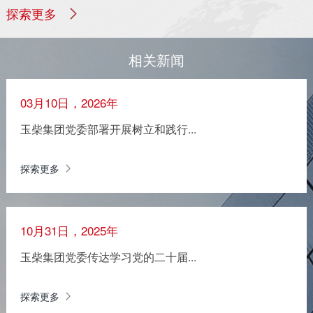
探索更多
相关新闻
03月10日，2026年
玉柴集团党委部署开展树立和践行...
探索更多
10月31日，2025年
玉柴集团党委传达学习党的二十届...
探索更多