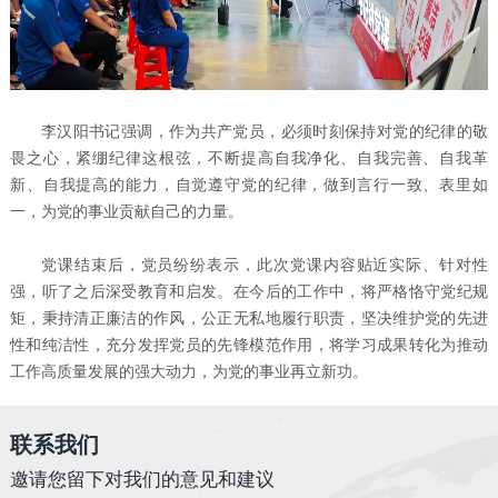
李汉阳书记强调，作为共产党员，必须时刻保持对党的纪律的敬
畏之心，紧绷纪律这根弦，不断提高自我净化、自我完善、自我革
新、自我提高的能力，自觉遵守党的纪律，做到言行一致、表里如
一，为党的事业贡献自己的力量。
党课结束后，党员纷纷表示，此次党课内容贴近实际、针对性
强，听了之后深受教育和启发。在今后的工作中，将严格恪守党纪规
矩，秉持清正廉洁的作风，公正无私地履行职责，坚决维护党的先进
性和纯洁性，充分发挥党员的先锋模范作用，将学习成果转化为推动
工作高质量发展的强大动力，为党的事业再立新功。
联系我们
邀请您留下对我们的意见和建议