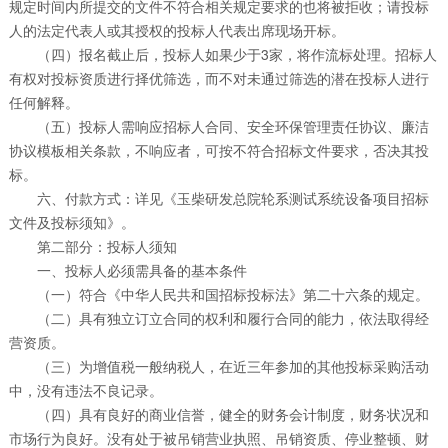
规定时间内所提交的文件不符合相关规定要求的也将被拒收；请投标
人的法定代表人或其授权的投标人代表出席现场开标。
（四）报名截止后，投标人如果少于3家，将作流标处理。招标人
有权对投标资质进行择优筛选，而不对未通过筛选的潜在投标人进行
任何解释。
（五）投标人需响应招标人合同、安全环保管理责任协议、廉洁
协议模板相关条款，不响应者，可按不符合招标文件要求，否决其投
标。
六、付款方式：详见《玉柴研发总院轮系测试系统设备项目招标
文件及投标须知》。
第二部分：投标人须知
一、投标人必须需具备的基本条件
（一）符合《中华人民共和国招标投标法》第二十六条的规定。
（二）具有独立订立合同的权利和履行合同的能力，依法取得经
营资质。
（三）为增值税一般纳税人，在近三年参加的其他投标采购活动
中，没有违法不良记录。
（四）具有良好的商业信誉，健全的财务会计制度，财务状况和
市场行为良好。没有处于被吊销营业执照、吊销资质、停业整顿、财