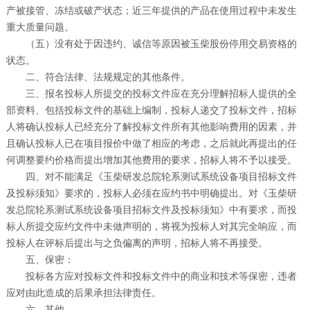
产被接管、冻结或破产状态；近三年提供的产品在使用过程中未发生
重大质量问题。
（五）没有处于因违约、诚信等原因被玉柴股份停用交易资格的
状态。
二、符合法律、法规规定的其他条件。
三、报名投标人所提交的投标文件应在充分理解招标人提供的全
部资料、包括投标文件的基础上编制，投标人递交了投标文件，招标
人将确认投标人已经充分了解投标文件所有其他影响费用的因素，并
且确认投标人已在项目报价中做了相应的考虑，之后就此再提出的任
何调整要约价格而提出增加其他费用的要求，招标人将不予以接受。
四、对不能满足《玉柴研发总院轮系测试系统设备项目招标文件
及投标须知》要求的，投标人必须在应约书中明确提出。对《玉柴研
发总院轮系测试系统设备项目招标文件及投标须知》中有要求，而投
标人所提交应约文件中未做声明的，将视为投标人对其完全响应，而
投标人在评标后提出与之负偏离的声明，招标人将不再接受。
五、保密：
投标各方应对投标文件和投标文件中的商业和技术等保密，违者
应对由此造成的后果承担法律责任。
六、其他