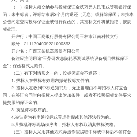
（一）投标人须交纳参与投标保证金贰万元人民币或等额银行保
函；未中标者，评标结束后2个月内退还（无息）或解除保函；未按本
公告约定交纳投标保证金或银行保函的，其投标文件将被拒绝，按废
标处理。
开户行：中国工商银行股份有限公司玉林市江南科技支行
账号：2111704009221000863
开户名：广西玉柴机器股份有限公司
备注应注明用途“玉柴研发总院轮系测试系统设备项目投标保证
金”；保函格式见附件。
（二）有下列情形之一的，投标保证金不退还：
1. 投标人在投标有效期内撤销投标文件的。
2. 投标人在收到中标通知书后，无正当理由不与招标人订立合
同，在签订合同时向招标人提出附加条件，或者不按照招标文件要求
提交履约保证金的。
3. 扰乱评标秩序的。
4.被认定为有串通投标或弄虚作假或其他违法行为的。
5.凡扰乱评标现场秩序者，招标人有权取消其投标资格。
（三）投标人采用其他方式弄虚作假骗取中标或中标后不签订合