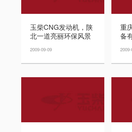
玉柴CNG发动机，陕
重
北一道亮丽环保风景
备
线
2009-09-09
2009-