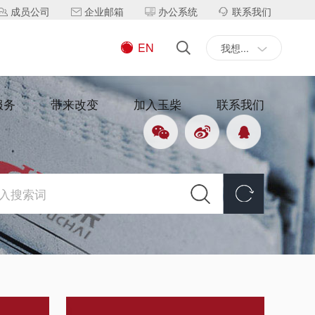
成员公司
企业邮箱
办公系统
联系我们
EN
我想...
服务
带来改变
加入玉柴
联系我们