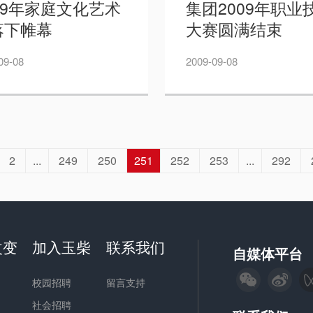
09年家庭文化艺术
集团2009年职业
落下帷幕
大赛圆满结束
09-08
2009-09-08
2
...
249
250
251
252
253
...
292
改变
加入玉柴
联系我们
自媒体平台
校园招聘
留言支持
社会招聘