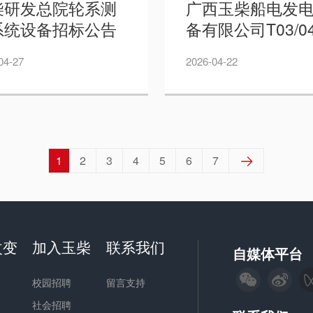
柴研发总院轮系测
广西玉柴船电发
系统设备招标公告
备有限公司T03/0
—周道林
架兼户外智能负
04-27
2026-04-22
试系统项目招标
——周道林
1
2
3
4
5
6
7

改变
加入玉柴
联系我们
自媒体平台
校园招聘
留言支持
社会招聘