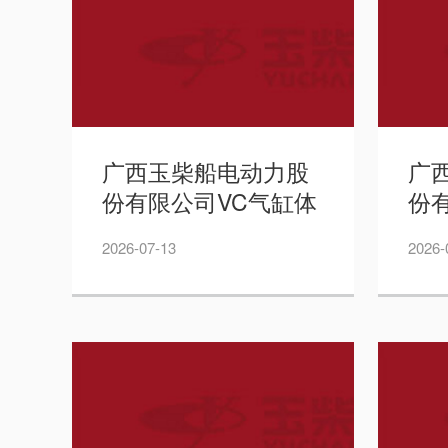
广西玉柴船电动力股
广
份有限公司VC气缸体
份
精镗缸孔专机项目招
间
2026-07-13
2026-
标公告——周道林
告