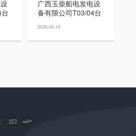
电设
广西玉柴船电发电设
4台
备有限公司T03/04台
载测
架兼户外智能负载测
2026-04-13
公告
试系统项目招标公告
——周道林