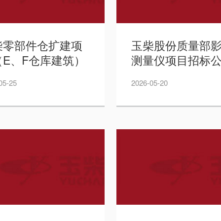
柴零部件仓扩建项
玉柴股份质量部
（E、F仓库建筑）
测量仪项目招标
程招标公告
——周道林
05-25
2026-05-20