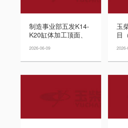
制造事业部五发K14-
玉
K20缸体加工顶面、
目
两端面、缸孔、销孔
工
2026-06-09
2026-
卧式加工中心招标公
告