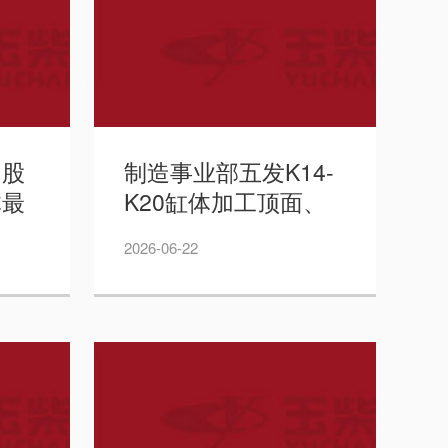
力股
制造事业部五发K14-
体最
K20缸体加工顶面、
标公
两端面、缸孔、销孔
2026-06-22
卧式加工中心招标公
告2——玉柴股份