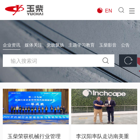
EN

企业资讯
媒体关注
党旗飘扬
主题学习教育
玉柴影音
公告
玉柴荣获机械行业管理
李汉阳率队走访南美重