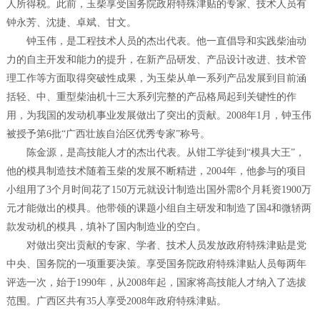
人所得税。此前，玉柴享受国务院政府特殊津贴的专家、技术人员有
钟永芳、沈捷、卓斌、甘文。
钟玉伟，是工程技术人员的杰出代表。他一直倡导和实践柴油动
力的自主开发和能力的提升，在新产品研发、产品设计改进、技术管
理工作等方面取得突破性成果，为玉柴从单一系列产品发展到目前涵
括轻、中、重型柴油机十三大系列完整的产品格局起到关键性的作
用，为我国的发动机事业发展做出了突出的贡献。2008年1月，钟玉伟
被授予第6批“广西壮族自治区优秀专家”称号。
陈金源，是高技能人才的杰出代表。从钳工学徒到“模具大王”，
他的模具制造技术随着玉柴的发展不断精进，2004年，他参与的项目
小组用了3个月时间花了150万元就设计制造出国外需8个月耗资1900万
元才能做出的模具。他带领的课题小组自主研发和制造了国4和微轿两
款发动机的模具，填补了国内制造业的空白。
对做出突出贡献的专家、学者、技术人员发放政府特殊津贴是党
中央、国务院的一项重要决策。享受国务院政府特殊津贴人员每两年
评选一次，始于1990年，从2008年起，国家将高技能人才纳入了选拔
范围。广西区共有35人享受2008年政府特殊津贴。