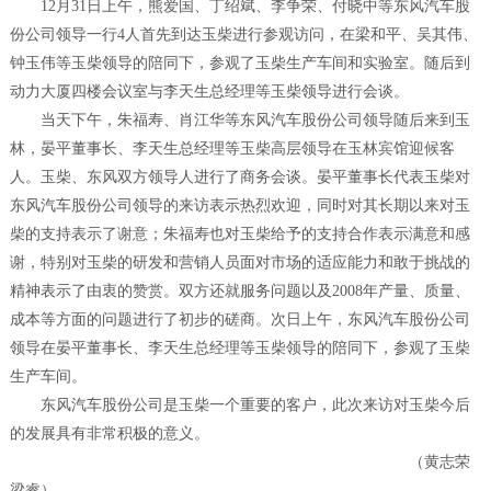
12月31日上午，熊爱国、丁绍斌、李争荣、付晓中等东风汽车股
份公司领导一行4人首先到达玉柴进行参观访问，在梁和平、吴其伟、
钟玉伟等玉柴领导的陪同下，参观了玉柴生产车间和实验室。随后到
动力大厦四楼会议室与李天生总经理等玉柴领导进行会谈。
当天下午，朱福寿、肖江华等东风汽车股份公司领导随后来到玉
林，晏平董事长、李天生总经理等玉柴高层领导在玉林宾馆迎候客
人。玉柴、东风双方领导人进行了商务会谈。晏平董事长代表玉柴对
东风汽车股份公司领导的来访表示热烈欢迎，同时对其长期以来对玉
柴的支持表示了谢意；朱福寿也对玉柴给予的支持合作表示满意和感
谢，特别对玉柴的研发和营销人员面对市场的适应能力和敢于挑战的
精神表示了由衷的赞赏。双方还就服务问题以及2008年产量、质量、
成本等方面的问题进行了初步的磋商。次日上午，东风汽车股份公司
领导在晏平董事长、李天生总经理等玉柴领导的陪同下，参观了玉柴
生产车间。
东风汽车股份公司是玉柴一个重要的客户，此次来访对玉柴今后
的发展具有非常积极的意义。
（黄志荣
梁睿）