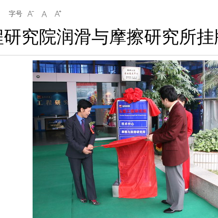
字号



程研究院润滑与摩擦研究所挂