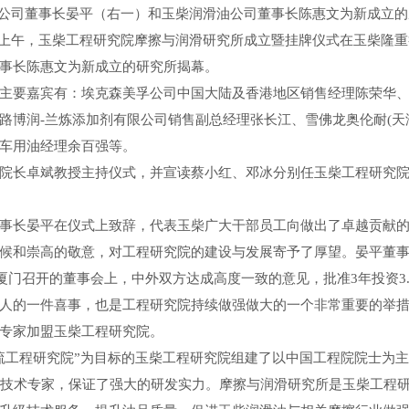
公司董事长晏平（右一）和玉柴润滑油公司董事长陈惠文为新成立的
8日上午，玉柴工程研究院摩擦与润滑研究所成立暨挂牌仪式在玉柴隆
事长陈惠文为新成立的研究所揭幕。
要嘉宾有：埃克森美孚公司中国大陆及香港地区销售经理陈荣华、
路博润-兰炼添加剂有限公司销售副总经理张长江、雪佛龙奥伦耐(天
车用油经理余百强等。
长卓斌教授主持仪式，并宣读蔡小红、邓冰分别任玉柴工程研究院
事长晏平在仪式上致辞，代表玉柴广大干部员工向做出了卓越贡献
候和崇高的敬意，对工程研究院的建设与发展寄予了厚望。晏平董
3日厦门召开的董事会上，中外双方达成高度一致的意见，批准3年投资3
人的一件喜事，也是工程研究院持续做强做大的一个非常重要的举
专家加盟玉柴工程研究院。
工程研究院”为目标的玉柴工程研究院组建了以中国工程院院士为主
尖技术专家，保证了强大的研发实力。摩擦与润滑研究所是玉柴工程