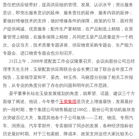
责任把供应链带好，提高供应链的管理、发展、认识水平；突出服务
意识，即突出服务意识的延伸、服务责任的延伸、服务内容的延伸；
要做好维修技术的支持，做好维修条件的保障，政策的引导，面对用
户提供竭诚、优质服务；配件生产要精细，在产品制造上精细，在质
量管理上精细，在服务保障上精细，共同把玉柴产品质量提升一个档
次。会议当天，技术质量专题讲座、供应物资采购专题会、生产能力
专题会、进口物资专题会也分别召开。
21日上午，2008年度配套工作会议隆重召开。会议由股份公司总经
理李天生主持，玉柴配套供应商联合会会长樊江做了联合会年度工作
报告，玉柴领导梁和平、晏杰、钟玉伟、马晓霞分别做了相关工作报
告，从专业的角度分析了存在的问题和明年的工作思路。
晏平董事长站在玉柴发展规划的角度，就希望、话题、建议三个方
面做了阐述。他说，今年整个
玉柴集团
是历史上增速最快，发展最好
的一段时期，整个集团公司销售额超过180亿，股份公司发动机板块首
次突破百亿大关，集团其他各个子公司板块——工程、物流、专用汽
车、润滑油、汽车零部件、专卖都得了同步的发展，各种经济指标创
历史最好时期。对于三包索赔、降成本、政策支持这些大家比较关心