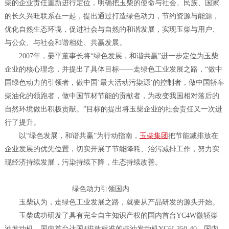
柴的企业责任重新进行定位，明确把玉柴的使命与社会、民族、国家
的长久兴旺联系在一起，提出通过打造绿色动力，节约资源与能源，
优化自然生态环境，促进社会与自然的和谐发展，实现玉柴与用户、
与公众、与社会和谐相处、共赢发展。
2007年，晏平董事长将“绿色发展，和谐共赢”进一步定位为玉柴
企业的核心理念，并提出了具体目标——走绿色工业发展之路，“做中
国绿色动力的引领者，做中国‘最大活动污染源’的控制者，做中国轿车
柴油化的领跑者，做中国节材节能的贡献者，为改变我国相对落后的
自然环境做出积极贡献。”目标的提出将玉柴企业的社会责任又一次进
行了提升。
以“绿色发展，和谐共赢”为行动指南，
玉柴集团
把节能减排放在
企业发展的优先位置，切实开展了节能降耗、治污减排工作，努力实
现经济持续发展，污染持续下降，生态持续改善。
绿色动力引领国内
玉柴认为，走绿色工业发展之路，就要从产品研发的源头开始。
玉柴成功研发了具有完全自主知识产权的国内首台YC4W微轿柴
油发动机、国内首台达国4排放标准的柴油发动机YC6L350-40、国内