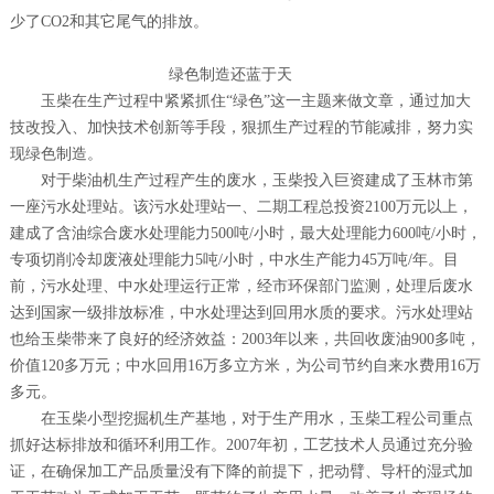
少了CO2和其它尾气的排放。
绿色制造还蓝于天
玉柴在生产过程中紧紧抓住“绿色”这一主题来做文章，通过加大
技改投入、加快技术创新等手段，狠抓生产过程的节能减排，努力实
现绿色制造。
对于柴油机生产过程产生的废水，玉柴投入巨资建成了玉林市第
一座污水处理站。该污水处理站一、二期工程总投资2100万元以上，
建成了含油综合废水处理能力500吨/小时，最大处理能力600吨/小时，
专项切削冷却废液处理能力5吨/小时，中水生产能力45万吨/年。目
前，污水处理、中水处理运行正常，经市环保部门监测，处理后废水
达到国家一级排放标准，中水处理达到回用水质的要求。污水处理站
也给玉柴带来了良好的经济效益：2003年以来，共回收废油900多吨，
价值120多万元；中水回用16万多立方米，为公司节约自来水费用16万
多元。
在玉柴小型挖掘机生产基地，对于生产用水，玉柴工程公司重点
抓好达标排放和循环利用工作。2007年初，工艺技术人员通过充分验
证，在确保加工产品质量没有下降的前提下，把动臂、导杆的湿式加