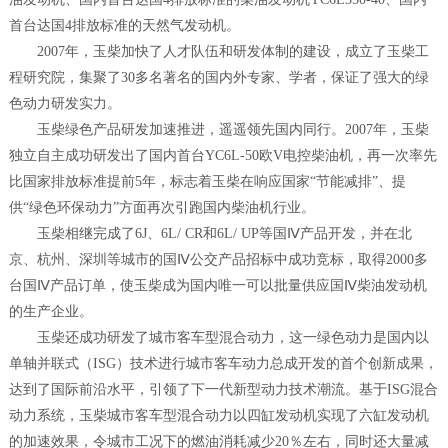
首台达国4排放标准的天然气发动机。
2007年，玉柴加快了人才队伍和研发体制的建设，成立了玉柴工
程研究院，集聚了30多名著名的国内外专家、学者，保证了强大的绿
色动力研发实力。
玉柴绿色产品研发加速推进，遥遥领先国内同行。2007年，玉柴
独立自主成功研发出了国内首台YC6L-50欧V电控柴油机，再一次率先
比国家排放标准提前5年，标志着玉柴在响应国家“节能减排”、提
供“绿色环保动力”方面再次引跑国内柴油机行业。
玉柴相继完成了6J、6L/ CR和6L/ UP等国Ⅳ产品开发，并在北
京、杭州、深圳等城市的国Ⅳ公交产品招标中成功竞标，取得2000多
台国Ⅳ产品订单，使玉柴成为国内唯一可以批量供应国Ⅳ柴油发动机
的生产企业。
玉柴还成功研发了城市客车型混合动力，这一绿色动力是国内以
单轴并联式（ISG）技术进行城市客车动力总成开发的首个创新成果，
达到了国际前沿水平，引领了下一代新型动力技术潮流。基于ISG混合
动力系统，玉柴城市客车型混合动力以四缸发动机实现了六缸发动机
的加速效果，令城市工况下的燃油消耗减少20％左右，同时还大量减