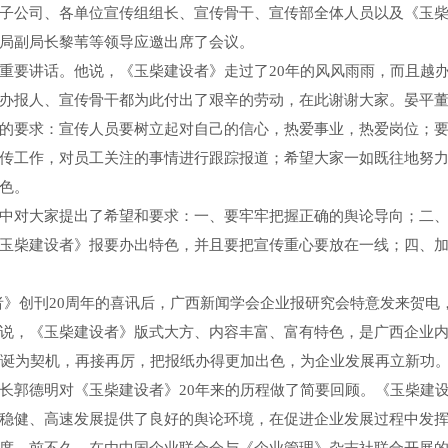
子公司、各单位宣传组组长、宣传骨干、宣传部全体人员以及《玉
局副局长黎苇等领导应邀出席了会议。
要讲话。他说，《玉柴建设者》走过了20年的风风雨雨，而且越办
办报人、宣传骨干都为此付出了艰辛的劳动，在此谢谢大家。晏平
的要求：宣传人员要树立起对自己的信心，热爱事业，热爱岗位；
传工作，对员工关注的事情进行跟踪报道；希望大家一如既往地努
色。
对大家提出了希望和要求：一、要牢牢把握正确的舆论导向；二、
玉柴建设者》报要办出特色，并且要把宣传重心要放在一线；四、
创刊20周年的喜讯后，广西新闻学会企业报研究会特意发来贺电，
说，《玉柴建设者》版式大方、内容丰富、富有特色，是广西企业
华诞为契机，再接再厉，把报纸办得更加出色，为企业发展再立新功
长郭德明对《玉柴建设者》20年来的历程做了简要回顾。《玉柴建设者
稳健、高速发展提供了良好的舆论环境，在促进企业发展过程中发