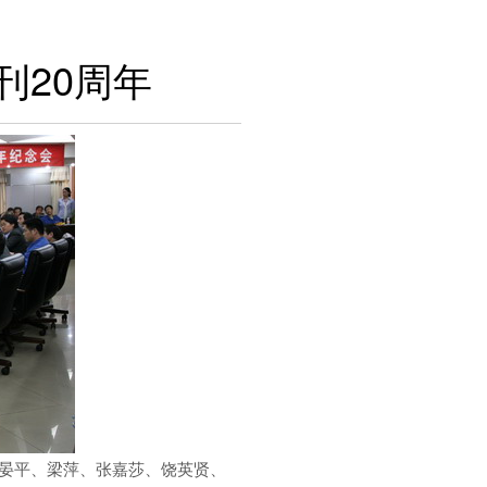
刊20周年
柴晏平、梁萍、张嘉莎、饶英贤、