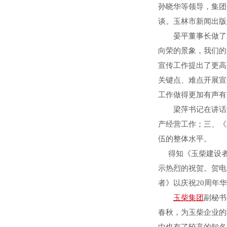
孙晓华等领导，集团
谈。玉林市新闻出版
晏平董事长做了重
向荣的景象，我们的
宣传工作提出了更高
关键点、难点开展宣
工作做得更加有声有
梁萍书记在讲话中
产经营工作；三、《
伍的整体水平。
得知《玉柴建设者》
示热烈的祝贺。贺电
者》以庆祝20周年
玉柴集团
副秘书
春秋，为玉柴企业的