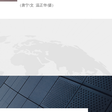
（唐宁/文 温正华/摄）