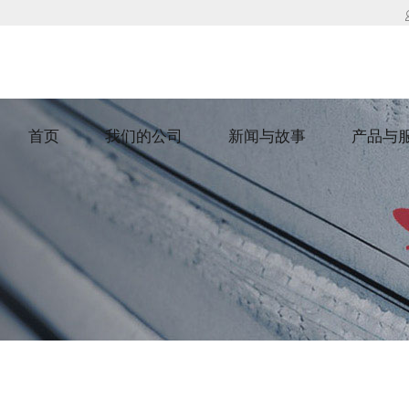
首页
我们的公司
新闻与故事
产品与