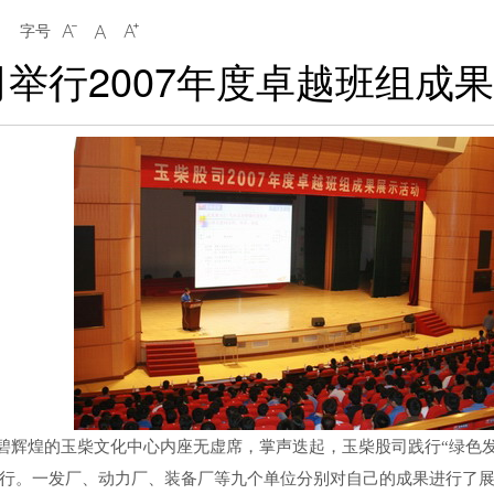
字号



举行2007年度卓越班组成
碧辉煌的玉柴文化中心内座无虚席，掌声迭起，玉柴股司践行“绿色
行。一发厂、动力厂、装备厂等九个单位分别对自己的成果进行了