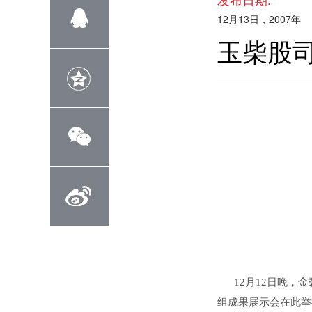
12月13日，2007年
玉柴股司
12月12日晚，金
组成果展示会在此举