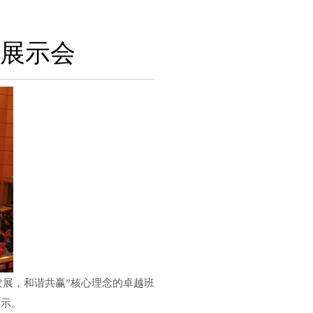
果展示会
发展，和谐共赢”核心理念的卓越班
展示。