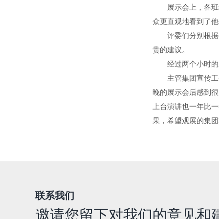
展示会上，各班组
众更直观地看到了他
评委们分别根据各
贵的建议。
经过两个小时的精
主管集团宣传工作
晚的展示会后感到很
上台演讲也一年比一
果，希望观展的集团
联系我们
邀请您留下对我们的意见和