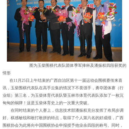
图为玉柴围棋代表队团体季军捧杯及潘振权四段获奖的
情形
在11月25日上午结束的广西自治区第十一届运动会围棋赛传来喜
讯，玉柴围棋代表队在高手云集的情况下不畏强手，勇夺团体赛（行
业组）第三名，为玉柴体育代表队暨玉林市体育代表队添加了一枚沉
甸甸的铜牌！这是玉柴体育史上的一次重大突破。
在同时结束的个人赛上，信息技术部潘振权充分发挥了布局步调
好、棋感敏锐和敢打敢拼的特点，取得了个人第六名的好成绩，广西
围棋协会为此将向中国围棋协会申报授予他业余四段的称号。同时，