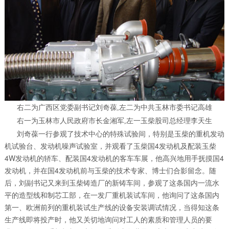
右二为广西区党委副书记刘奇葆,左二为中共玉林市委书记高雄
右一为玉林市人民政府市长金湘军,左一玉柴股司总经理李天生
刘奇葆一行参观了技术中心的特殊试验间，特别是玉柴的重机发动
机试验台、发动机噪声试验室，并观看了玉柴国4发动机及配装玉柴
4W发动机的轿车、配装国4发动机的客车车展，他高兴地用手抚摸国4
发动机，并在国4发动机前与玉柴的技术专家、博士们合影留念。随
后，刘副书记又来到玉柴铸造厂的新铸车间，参观了这条国内一流水
平的造型线和制芯工部，在一发厂重机装试车间，他询问了这条国内
第一、欧洲前列的重机装试生产线的设备安装调试情况，当得知这条
生产线即将投产时，他又关切地询问对工人的素质和管理人员的要