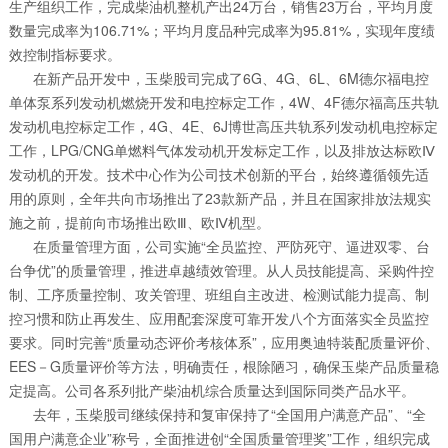
生产组织工作，完成柴油机整机产出24万台，销售23万台，平均月度
数量完成率为106.71%；平均月度品种完成率为95.81%，实现年度绩
效控制指标要求。
在新产品开发中，玉柴股司完成了6G、4G、6L、6M德尔福电控
单体泵系列发动机燃烧开发和电控标定工作，4W、4F德尔福高压共轨
发动机电控标定工作，4G、4E、6J博世高压共轨系列发动机电控标定
工作，LPG/CNG单燃料气体发动机开发标定工作，以及排放达标欧Ⅳ
发动机的开发。技术中心作为公司技术创新的平台，始终遵循领先适
用的原则，全年共向市场推出了23款新产品，并且在国家排放法规实
施之前，提前向市场推出欧Ⅲ、欧Ⅳ机型。
在质量管理方面，公司实施“全员监控、严防死守、逼进双零、台
台争优”的质量管理，推进卓越绩效管理。从人员技能提高、采购件控
制、工序质量控制、攻关管理、班组自主改进、检测试能力提高、制
控习惯和防止再发生、应用配套深度可靠开发八个方面落实全员监控
要求。同时完善“质量动态评价考核体系”，应用奥迪特装配质量评价、
EES－G质量评价等方法，明确责任，根除陋习，确保玉柴产品质量稳
定提高。公司各系列批产柴油机综合质量达到国际同类产品水平。
去年，玉柴股司继续保持和复审保持了“全国用户满意产品”、“全
国用户满意企业”称号，全面推进创“全国质量管理奖”工作，组织完成