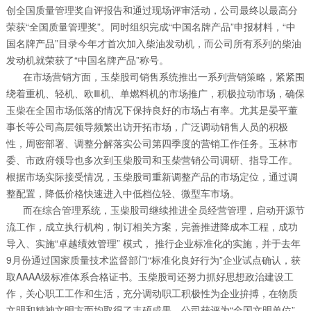
创全国质量管理奖自评报告和通过现场评审活动，公司最终以最高分
荣获“全国质量管理奖”。同时组织完成“中国名牌产品”申报材料，“中
国名牌产品”目录今年才首次加入柴油发动机，而公司所有系列的柴油
发动机就荣获了“中国名牌产品”称号。
在市场营销方面，玉柴股司销售系统推出一系列营销策略，紧紧围
绕着重机、轻机、欧Ⅲ机、单燃料机的市场推广，积极拉动市场，确保
玉柴在全国市场低落的情况下保持良好的市场占有率。尤其是晏平董
事长等公司高层领导频繁出访开拓市场，广泛调动销售人员的积极
性，周密部署、调整分解落实公司第四季度的营销工作任务。玉林市
委、市政府领导也多次到玉柴股司和玉柴营销公司调研、指导工作。
根据市场实际接受情况，玉柴股司重新调整产品的市场定位，通过调
整配置，降低价格快速进入中低档位轻、微型车市场。
而在综合管理系统，玉柴股司继续推进全员经营管理，启动开源节
流工作，成立执行机构，制订相关方案，完善推进降成本工程，成功
导入、实施“卓越绩效管理” 模式， 推行企业标准化的实施，并于去年
9月份通过国家质量技术监督部门“标准化良好行为”企业试点确认，获
取AAAA级标准体系合格证书。玉柴股司还努力抓好思想政治建设工
作，关心职工工作和生活，充分调动职工积极性为企业拚搏，在物质
文明和精神文明方面均取得了丰硕成果，公司获评为“全国文明单位”。