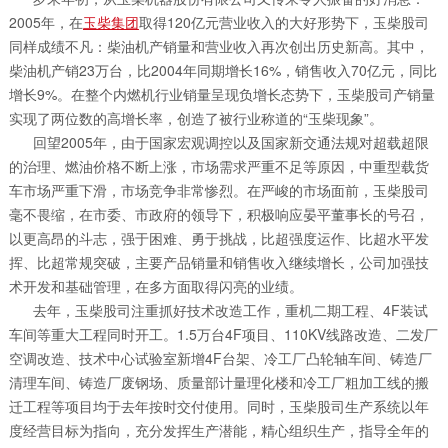
2005年，在
玉柴集团
取得120亿元营业收入的大好形势下，玉柴股司
同样成绩不凡：柴油机产销量和营业收入再次创出历史新高。其中，
柴油机产销23万台，比2004年同期增长16%，销售收入70亿元，同比
增长9%。在整个内燃机行业销量呈现负增长态势下，玉柴股司产销量
实现了两位数的高增长率，创造了被行业称道的“玉柴现象”。
回望2005年，由于国家宏观调控以及国家新交通法规对超载超限
的治理、燃油价格不断上涨，市场需求严重不足等原因，中重型载货
车市场严重下滑，市场竞争非常惨烈。在严峻的市场面前，玉柴股司
毫不畏缩，在市委、市政府的领导下，积极响应晏平董事长的号召，
以更高昂的斗志，强于困难、勇于挑战，比超强度运作、比超水平发
挥、比超常规突破，主要产品销量和销售收入继续增长，公司加强技
术开发和基础管理，在多方面取得闪亮的业绩。
去年，玉柴股司注重抓好技术改造工作，重机二期工程、4F装试
车间等重大工程同时开工。1.5万台4F项目、110KV线路改造、二发厂
空调改造、技术中心试验室新增4F台架、冷工厂凸轮轴车间、铸造厂
清理车间、铸造厂废钢场、质量部计量理化楼和冷工厂粗加工线的搬
迁工程等项目均于去年按时交付使用。同时，玉柴股司生产系统以年
度经营目标为指向，充分发挥生产潜能，精心组织生产，指导全年的