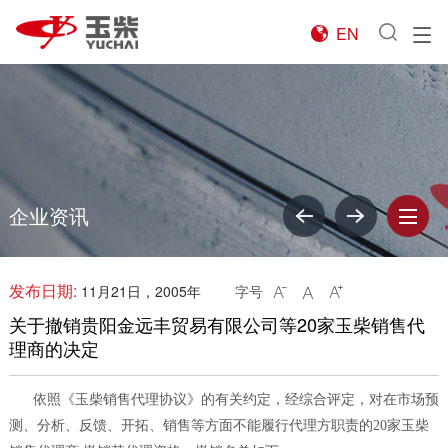
EN

企业资讯
发布日期:
11月21日，2005年
字号



关于撤销贵阳金远丰贸易有限公司等20家玉柴销售代
理商的决定
依照《玉柴销售代理协议》的有关约定，经综合评定，对在市场预
测、分析、反馈、开拓、销售等方面不能履行代理方职责的20家玉柴