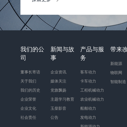
我们的公
新闻与故
产品与服
带来
司
事
务
新能源
董事长寄语
企业资讯
客车动力
物联网
关于我们
媒体关注
卡车动力
智能制造
我们的历史
党旗飘扬
工程机械动力
企业荣誉
主题学习教育
农业机械动力
企业文化
玉柴影音
船舶动力
社会责任
公告
发电动力
新能源动力