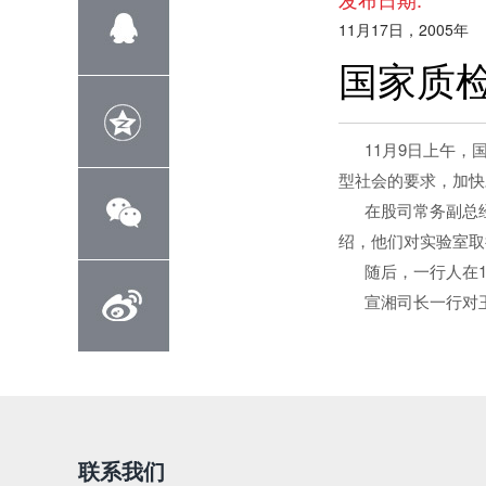
11月17日，2005年
国家质
11月9日上午，国
型社会的要求，加快
在股司常务副总经
绍，他们对实验室取
随后，一行人在1
宣湘司长一行对玉
联系我们