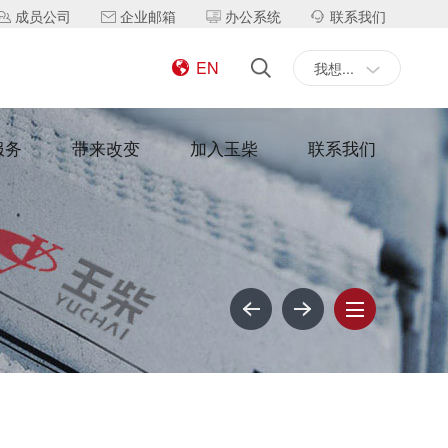
成员公司
企业邮箱
办公系统
联系我们
EN
我想...
服务
带来改变
加入玉柴
联系我们