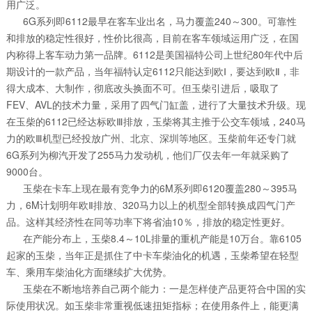
用广泛。
6G系列即6112最早在客车业出名，马力覆盖240～300。可靠性
和排放的稳定性很好，性价比很高，目前在客车领域运用广泛，在国
内称得上客车动力第一品牌。6112是美国福特公司上世纪80年代中后
期设计的一款产品，当年福特认定6112只能达到欧Ⅰ，要达到欧Ⅱ，非
得大成本、大制作，彻底改头换面不可。但玉柴引进后，吸取了
FEV、AVL的技术力量，采用了四气门缸盖，进行了大量技术升级。现
在玉柴的6112已经达标欧Ⅲ排放，玉柴将其主推于公交车领域，240马
力的欧Ⅲ机型已经投放广州、北京、深圳等地区。玉柴前年还专门就
6G系列为柳汽开发了255马力发动机，他们厂仅去年一年就采购了
9000台。
玉柴在卡车上现在最有竞争力的6M系列即6120覆盖280～395马
力，6M计划明年欧Ⅱ排放、320马力以上的机型全部转换成四气门产
品。这样其经济性在同等功率下将省油10％，排放的稳定性更好。
在产能分布上，玉柴8.4～10L排量的重机产能是10万台。靠6105
起家的玉柴，当年正是抓住了中卡车柴油化的机遇，玉柴希望在轻型
车、乘用车柴油化方面继续扩大优势。
玉柴在不断地培养自己两个能力：一是怎样使产品更符合中国的实
际使用状况。如玉柴非常重视低速扭矩指标；在使用条件上，能更满