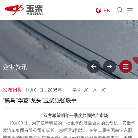
EN

企业资讯
发布日期:
11月01日，2005年
字号



“黑马”华菱“龙头”玉柴强强联手
双方希望明年一季度共同推广市场
10月20日，为了最新研发的一批重卡配装最合适的发动机，安徽华
菱汽车集团有限公司董事长、总经理刘汉如，在第二届中国南宁东盟
博览会的间隙专程到广西玉柴机器股份有限公司洽谈合作事宜。玉柴