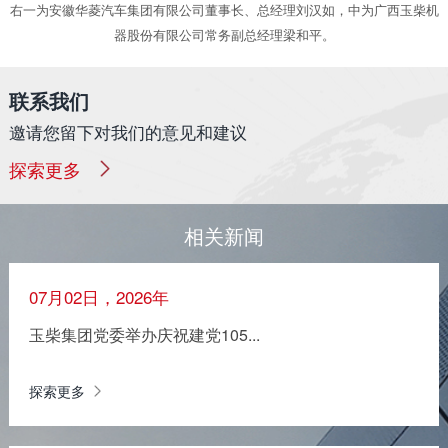
右一为安徽华菱汽车集团有限公司董事长、总经理刘汉如，中为广西玉柴机
器股份有限公司常务副总经理梁和平。
联系我们
邀请您留下对我们的意见和建议
探索更多
相关新闻
07月02日，2026年
玉柴集团党委举办庆祝建党105...
探索更多