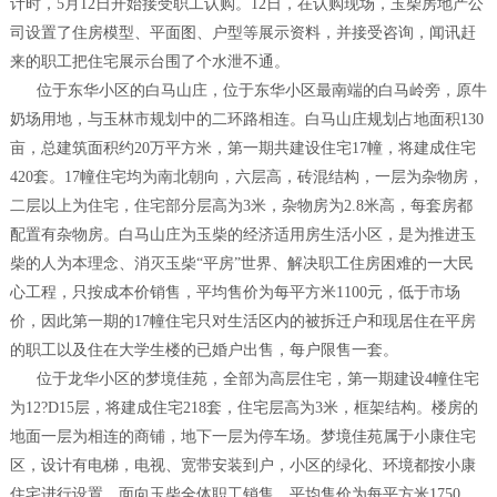
计时，5月12日开始接受职工认购。12日，在认购现场，玉柴房地产公
司设置了住房模型、平面图、户型等展示资料，并接受咨询，闻讯赶
来的职工把住宅展示台围了个水泄不通。
位于东华小区的白马山庄，位于东华小区最南端的白马岭旁，原牛
奶场用地，与玉林市规划中的二环路相连。白马山庄规划占地面积130
亩，总建筑面积约20万平方米，第一期共建设住宅17幢，将建成住宅
420套。17幢住宅均为南北朝向，六层高，砖混结构，一层为杂物房，
二层以上为住宅，住宅部分层高为3米，杂物房为2.8米高，每套房都
配置有杂物房。白马山庄为玉柴的经济适用房生活小区，是为推进玉
柴的人为本理念、消灭玉柴“平房”世界、解决职工住房困难的一大民
心工程，只按成本价销售，平均售价为每平方米1100元，低于市场
价，因此第一期的17幢住宅只对生活区内的被拆迁户和现居住在平房
的职工以及住在大学生楼的已婚户出售，每户限售一套。
位于龙华小区的梦境佳苑，全部为高层住宅，第一期建设4幢住宅
为12?D15层，将建成住宅218套，住宅层高为3米，框架结构。楼房的
地面一层为相连的商铺，地下一层为停车场。梦境佳苑属于小康住宅
区，设计有电梯，电视、宽带安装到户，小区的绿化、环境都按小康
住宅进行设置。面向玉柴全体职工销售，平均售价为每平方米1750