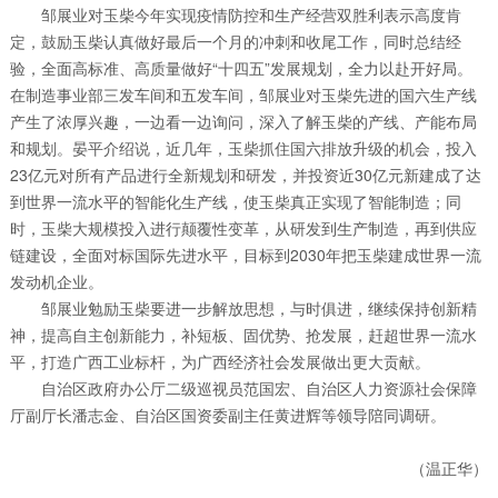
邹展业对玉柴今年实现疫情防控和生产经营双胜利表示高度肯
定，鼓励玉柴认真做好最后一个月的冲刺和收尾工作，同时总结经
验，全面高标准、高质量做好“十四五”发展规划，全力以赴开好局。
在制造事业部三发车间和五发车间，邹展业对玉柴先进的国六生产线
产生了浓厚兴趣，一边看一边询问，深入了解玉柴的产线、产能布局
和规划。晏平介绍说，近几年，玉柴抓住国六排放升级的机会，投入
23亿元对所有产品进行全新规划和研发，并投资近30亿元新建成了达
到世界一流水平的智能化生产线，使玉柴真正实现了智能制造；同
时，玉柴大规模投入进行颠覆性变革，从研发到生产制造，再到供应
链建设，全面对标国际先进水平，目标到2030年把玉柴建成世界一流
发动机企业。
邹展业勉励玉柴要进一步解放思想，与时俱进，继续保持创新精
神，提高自主创新能力，补短板、固优势、抢发展，赶超世界一流水
平，打造广西工业标杆，为广西经济社会发展做出更大贡献。
自治区政府办公厅二级巡视员范国宏、自治区人力资源社会保障
厅副厅长潘志金、自治区国资委副主任黄进辉等领导陪同调研。
（温正华）