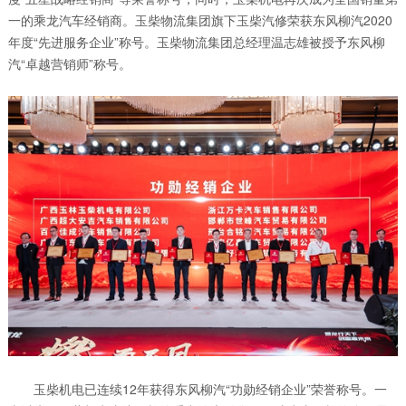
一的乘龙汽车经销商。玉柴物流集团旗下玉柴汽修荣获东风柳汽2020
年度“先进服务企业”称号。玉柴物流集团总经理温志雄被授予东风柳
汽“卓越营销师”称号。
玉柴机电已连续12年获得东风柳汽“功勋经销企业”荣誉称号。一