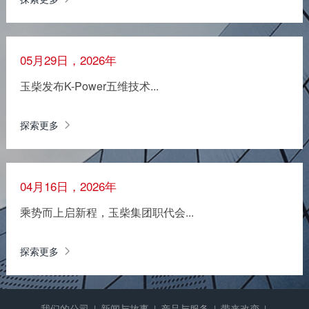
05月29日，2026年
玉柴发布K-Power五维技术...
探索更多
04月16日，2026年
乘势而上启新程，玉柴集团职代会...
探索更多
我们的公司
新闻与故事
产品与服务
带来改变
|
|
|
|