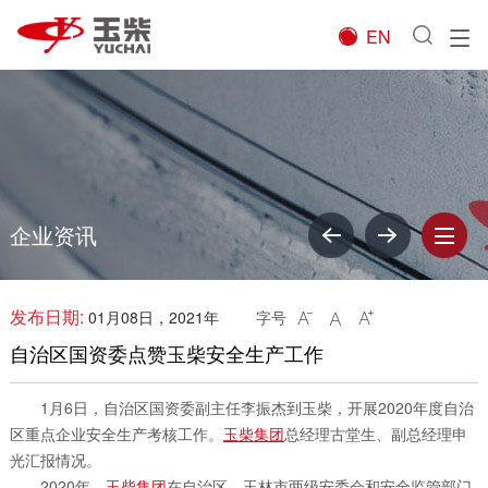
EN

企业资讯
发布日期:
01月08日，2021年
字号



自治区国资委点赞玉柴安全生产工作
1月6日，自治区国资委副主任李振杰到玉柴，开展2020年度自治
区重点企业安全生产考核工作。
玉柴集团
总经理古堂生、副总经理申
光汇报情况。
2020年，
玉柴集团
在自治区、玉林市两级安委会和安全监管部门