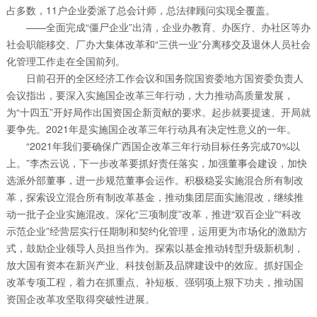
占多数，11户企业委派了总会计师，总法律顾问实现全覆盖。
——全面完成“僵尸企业”出清，企业办教育、办医疗、办社区等办
社会职能移交、厂办大集体改革和“三供一业”分离移交及退休人员社会
化管理工作走在全国前列。
日前召开的全区经济工作会议和国务院国资委地方国资委负责人
会议指出，要深入实施国企改革三年行动，大力推动高质量发展，
为“十四五”开好局作出国资国企新贡献的要求。起步就要提速、开局就
要争先。2021年是实施国企改革三年行动具有决定性意义的一年。
“2021年我们要确保广西国企改革三年行动目标任务完成70%以
上。”李杰云说，下一步改革要抓好责任落实，加强董事会建设，加快
选派外部董事，进一步规范董事会运作。积极稳妥实施混合所有制改
革，探索设立混合所有制改革基金，推动集团层面实施混改，继续推
动一批子企业实施混改。深化“三项制度”改革，推进“双百企业”“科改
示范企业”经营层实行任期制和契约化管理，运用更为市场化的激励方
式，鼓励企业领导人员担当作为。探索以基金推动转型升级新机制，
放大国有资本在新兴产业、科技创新及品牌建设中的效应。抓好国企
改革专项工程，着力在抓重点、补短板、强弱项上狠下功夫，推动国
资国企改革攻坚取得突破性进展。