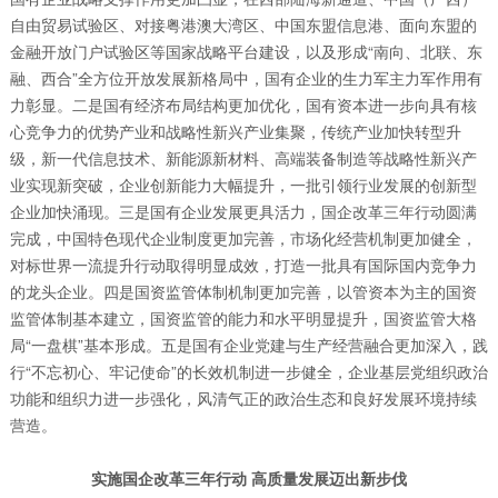
自由贸易试验区、对接粤港澳大湾区、中国东盟信息港、面向东盟的
金融开放门户试验区等国家战略平台建设，以及形成“南向、北联、东
融、西合”全方位开放发展新格局中，国有企业的生力军主力军作用有
力彰显。二是国有经济布局结构更加优化，国有资本进一步向具有核
心竞争力的优势产业和战略性新兴产业集聚，传统产业加快转型升
级，新一代信息技术、新能源新材料、高端装备制造等战略性新兴产
业实现新突破，企业创新能力大幅提升，一批引领行业发展的创新型
企业加快涌现。三是国有企业发展更具活力，国企改革三年行动圆满
完成，中国特色现代企业制度更加完善，市场化经营机制更加健全，
对标世界一流提升行动取得明显成效，打造一批具有国际国内竞争力
的龙头企业。四是国资监管体制机制更加完善，以管资本为主的国资
监管体制基本建立，国资监管的能力和水平明显提升，国资监管大格
局“一盘棋”基本形成。五是国有企业党建与生产经营融合更加深入，践
行“不忘初心、牢记使命”的长效机制进一步健全，企业基层党组织政治
功能和组织力进一步强化，风清气正的政治生态和良好发展环境持续
营造。
实施国企改革三年行动 高质量发展迈出新步伐