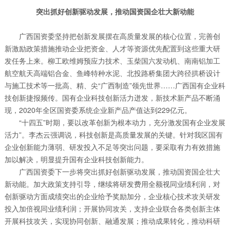
突出抓好创新驱动发展，推动国资国企壮大新动能
广西国资委坚持把创新发展摆在高质量发展的核心位置，完善创
新激励政策措施推动企业把资金、人才等资源优先配置到这些重大研
发任务上来。柳工欧维姆预应力技术、玉柴国六发动机、南南铝加工
航空航天高端铝合金、鱼峰特种水泥、北投路桥集团大跨径拱桥设计
与施工技术等一批高、精、尖“广西制造”领先世界……广西国有企业科
技创新捷报频传。国有企业科技创新活力迸发，新技术新产品不断涌
现，2020年全区国资委系统企业新产品产值达到229亿元。
“十四五”时期，要以改革创新为根本动力，充分激发国有企业发展
活力”。李杰云强调说，科技创新是高质量发展的关键。针对我区国有
企业创新能力薄弱、研发投入不足等突出问题，要采取有力有效措施
加以解决，明显提升国有企业科技创新能力。
广西国资委下一步将突出抓好创新驱动发展，推动国资国企壮大
新动能。加大政策支持引导，继续将研发费用全额视同业绩利润，对
创新驱动方面成绩突出的企业给予奖励加分，企业核心技术攻关研发
投入加倍视同业绩利润；开展协同攻关，支持企业联合各类创新主体
开展科技攻关，实现协同创新、融通发展；推动成果转化，推动科研