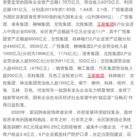
资委监管的国有企业资产总额1.78万亿元、营业收入6372亿元、利润
总额181亿元，分别是2015年的1.83倍、1.64倍、2.1倍。广投集团成
为我区首家跻身世界500强的地方国有企业（位列第490位）；广投集
团、港务集团、柳钢集团、交投集团、北投集团、
玉柴集团
6户企业进
入中国企业500强。全区资产总额超千亿元企业达11户，其中广投集
团资产总额超6000亿元，交投集团、桂林银行2户企业资产总额分别
达4400亿元、3500亿元；广投集团、柳钢集团2户企业营业收入超
1000亿元(分别为1968亿元、1174亿元)；港务集团、北投集团2户企
业营业收入超500亿元(分别为911亿元、532亿元)；交投集团营业收
入超400亿元（479亿元）；物资集团、柳工集团、汽车集团营业收入
超200亿元；宏桂集团、百色工业投资公司、
玉柴集团
、桂林银行、农
投集团、林业集团营业收入超100亿元。南宁、柳州、桂林、梧州、北
海、玉林、百色、河池等市一批国有龙头企业实力明显增强，发挥了
辐射带动作用。国有企业在全区经济社会发展中的“稳定器”“压舱石”作
用日益彰显。
2020年，新冠肺炎疫情肆虐全球，外部发展环境错综复杂。面对
前所未有的困难和挑战，非常之时，行非常之举。全区国资国企系统
紧急捐赠1.8亿元现金和0.25亿元防疫物资，减免中小微企业、个体工
商户租金3.4亿元，6户企业紧急转产防护口罩，在定点医院建设、应