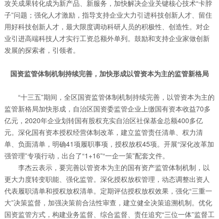
攻关成果转化成为新产品、新服务，加快解决企业关键核心技术“卡脖
子”问题；强化人才激励，指导支持企业大力引进科技创新人才、留住
用好科技创新人才，最大限度调动科研人员的积极性、创造性。对企
业引进高端科技人才实行工资总额外单列。鼓励和支持企业家做创新
发展的探索者，引领者。
国资监管体制机制持续完善，加快形成以管资本为主的监管新格局
“十三五”期间，全区国资监管体制机制持续完善，以管资本为主的
监管新格局加快形成，自治区国资委监管企业上缴国有资本收益70多
亿元，2020年企业划转国有股权充实自治区社保基金总额400多亿
元。深化国有资本授权经营体制改革，建立监管责任清单、权力清
单、负面清单，明确41项履职事项，授权放权45项。开展“深化改革加
强管理”专项行动，出台了“1+16”“一企一策”配套文件。
李杰云表示，要完善以管资本为主的国有资产监管体制机制，以
更大力度转变职能、强化监管。深化授权放权管理，动态调整出资人
代表履职清单和授权放权清单。定期评估授权放权效果，强化“三重一
大”决策监督，加强决策前合法性审查，建立健全决策追溯机制。优化
国资监管方式，构建业务监督、综合监督、责任追究“三位一体”监督工