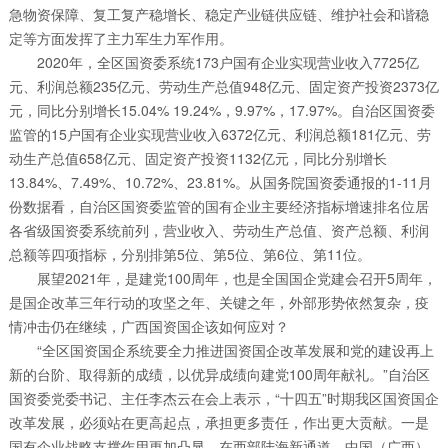
急物资保障、复工复产稳增长、稳定产业链供应链、维护社会和谐稳
定等方面发挥了主力军生力军作用。
2020年，全区国资委系统173户国有企业实现营业收入7725亿
元、利润总额235亿元、劳动生产总值948亿元、固定资产投资2373亿
元，同比分别增长15.04% 19.24%，9.97%，17.97%。自治区国资委
监管的15户国有企业实现营业收入6372亿元、利润总额181亿元、劳
动生产总值658亿元、固定资产投资1132亿元，同比分别增长
13.84%、7.49%、10.72%、23.81%。从国务院国资委通报的1-11月
份数据看，自治区国资委监管的国有企业主要经济指标增速排名位居
各省级国资委系统前列，营业收入、劳动生产总值、资产总额、利润
总额等四项指标，分别排第5位、第5位、第6位、第11位。
展望2021年，是建党100周年，也是全国国企党建会召开5周年，
是国企改革三年行动的攻坚之年、关键之年，外部形势依然复杂，疫
情冲击仍在继续，广西国资国企该如何应对？
“全区国资国企系统要全力推进国资国企改革发展和党的建设再上
新的台阶、取得新的成绩，以优异成绩向建党100周年献礼。”自治区
国资委党委书记、主任李杰云在会上表示，“十四五”时期我区国资国企
改革发展，必须站在更高起点，承担更多责任，作出更大贡献。一是
国有企业战略支撑作用更加凸显，在西部陆海新通道、中国（广西）