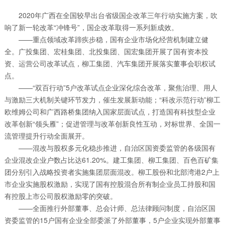
2020年广西在全国较早出台省级国企改革三年行动实施方案，吹
响了新一轮改革“冲锋号”，国企改革取得一系列新成效。
——重点领域改革蹄疾步稳，国有企业市场化经营机制建立健
全。广投集团、宏桂集团、北投集团、国宏集团开展了国有资本投
资、运营公司改革试点，柳工集团、汽车集团开展落实董事会职权试
点。
——“双百行动”5户改革试点企业深化综合改革，聚焦治理、用人
与激励三大机制关键环节发力，催生发展新动能；“科改示范行动”柳工
欧维姆公司和广西路桥集团纳入国家层面试点，打造国有科技型企业
改革创新“领头雁”；促进管理与改革创新良性互动，对标世界、全国一
流管理提升行动全面展开。
——混改与股权多元化稳步推进，自治区国资委监管的各级国有
企业混改企业户数占比达61.20%。建工集团、柳工集团、百色百矿集
团分别引入战略投资者实施集团层面混改。柳工股份和北部湾港2户上
市企业实施股权激励，实现了国有控股混合所有制企业员工持股和国
有控股上市公司股权激励零的突破。
——全面推行外部董事、总会计师、总法律顾问制度，自治区国
资委监管的15户国有企业全部委派了外部董事，5户企业实现外部董事