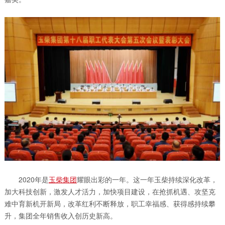
2020年是
玉柴集团
耀眼出彩的一年。这一年玉柴持续深化改革，
加大科技创新，激发人才活力，加快项目建设，在抢抓机遇、攻坚克
难中育新机开新局，改革红利不断释放，职工幸福感、获得感持续攀
升，集团全年销售收入创历史新高。