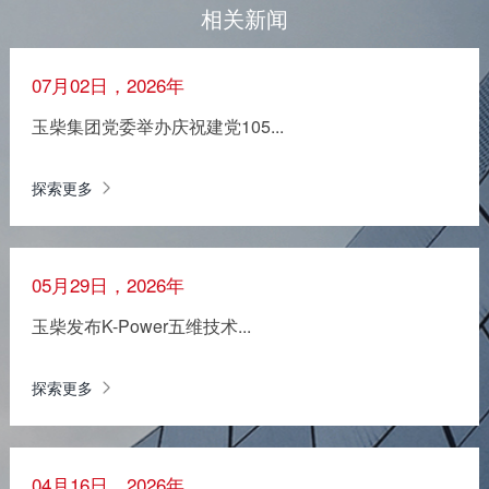
相关新闻
07月02日，2026年
玉柴集团党委举办庆祝建党105...
探索更多
05月29日，2026年
玉柴发布K-Power五维技术...
探索更多
04月16日，2026年