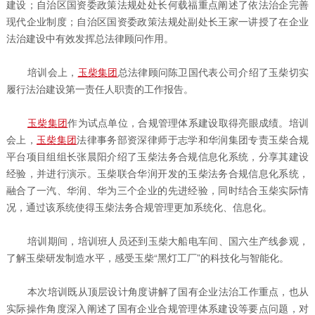
建设；自治区国资委政策法规处处长何载福重点阐述了依法治企完善
现代企业制度；自治区国资委政策法规处副处长王家一讲授了在企业
法治建设中有效发挥总法律顾问作用。
培训会上，
玉柴集团
总法律顾问陈卫国代表公司介绍了玉柴切实
履行法治建设第一责任人职责的工作报告。
玉柴集团
作为试点单位，合规管理体系建设取得亮眼成绩。培训
会上，
玉柴集团
法律事务部资深律师于志学和华润集团专责玉柴合规
平台项目组组长张晨阳介绍了玉柴法务合规信息化系统，分享其建设
经验，并进行演示。玉柴联合华润开发的玉柴法务合规信息化系统，
融合了一汽、华润、华为三个企业的先进经验，同时结合玉柴实际情
况，通过该系统使得玉柴法务合规管理更加系统化、信息化。
培训期间，培训班人员还到玉柴大船电车间、国六生产线参观，
了解玉柴研发制造水平，感受玉柴“黑灯工厂”的科技化与智能化。
本次培训既从顶层设计角度讲解了国有企业法治工作重点，也从
实际操作角度深入阐述了国有企业合规管理体系建设等要点问题，对