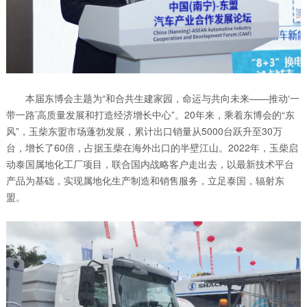
本届东博会主题为“和合共生建家园，命运与共向未来——推动‘一
带一路’高质量发展和打造经济增长中心”。20年来，乘着东博会的“东
风”，玉柴东盟市场蓬勃发展，累计出口销量从5000台跃升至30万
台，增长了60倍，占据玉柴在海外出口的半壁江山。2022年，玉柴启
动泰国属地化工厂项目，联合国内战略客户走出去，以最新技术平台
产品为基础，实现属地化生产制造和销售服务，立足泰国，辐射东
盟。