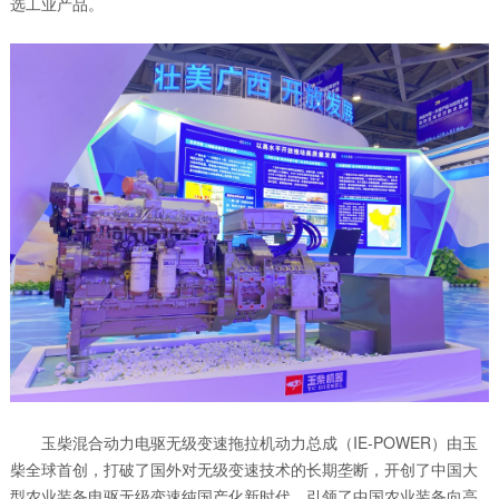
选工业产品。
玉柴混合动力电驱无级变速拖拉机动力总成（IE-POWER）由玉
柴全球首创，打破了国外对无级变速技术的长期垄断，开创了中国大
型农业装备电驱无级变速纯国产化新时代，引领了中国农业装备向高