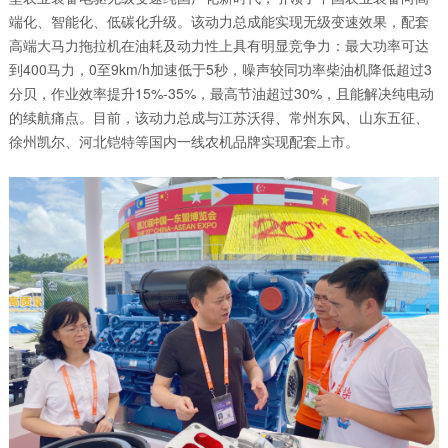
端化、智能化、低碳化升级。该动力总成能实现无级变速效果，配套
高端大马力拖拉机在油耗及动力性上具有明显竞争力：最大功率可达
到400马力，0至9km/h加速低于5秒，噪声较同功率柴油机降低超过3
分贝，作业效率提升15%-35%，最高节油超过30%，且能解决纯电动
的续航痛点。目前，该动力总成与江苏沃得、常州东风、山东五征、
徐州凯尔、河北铠特等国内一线农机品牌实现配套上市。