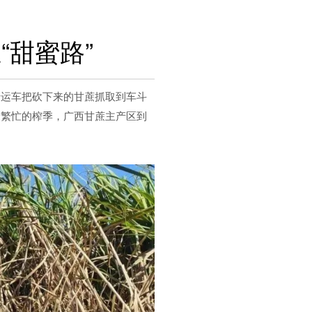
“甜蜜路”
转运车把砍下来的甘蔗抓取到车斗
最繁忙的榨季，广西甘蔗主产区到