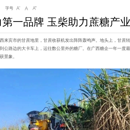
字号



第一品牌 玉柴助力蔗糖产业
西来宾市的甘蔗地里，甘蔗收获机发出阵阵轰鸣声。地头上，甘蔗
到公路边的大卡车上，运往数公里外的糖厂。在广西糖企一年一度
获景象。