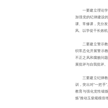
一要建立理论
加强党的纪律建设的
课、常修课，充分发
风、以学促干长效机
二要建立警示
织常态化开展警示
不正之风和腐败问题
展批评与自我批评。
三要建立纪律
训，突出对“一把手
教育与强化党性锻
炼”推动玉柴规模倍