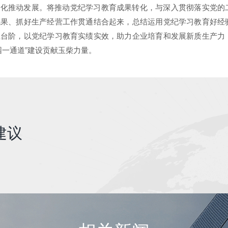
转化推动发展。将推动党纪学习教育成果转化，与深入贯彻落实党的
成果、抓好生产经营工作贯通结合起来，总结运用党纪学习教育好经
上台阶，以党纪学习教育实绩实效，助力企业培育和发展新质生产力
园一通道”建设贡献玉柴力量。
建议