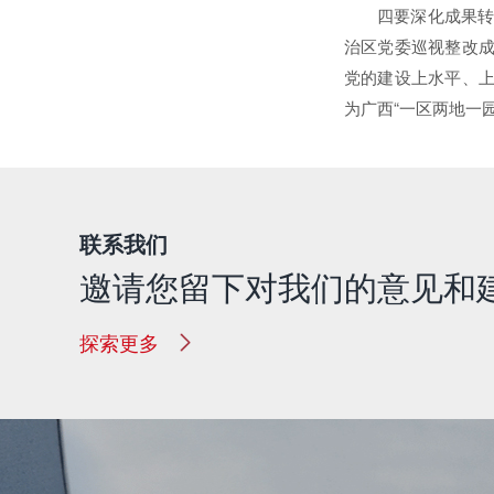
四要深化成果
治区党委巡视整改
党的建设上水平、
为广西“一区两地一
联系我们
邀请您留下对我们的意见和
探索更多