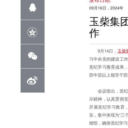
09月16日，2024年
玉柴集
作
9月14日，
玉柴
习中央党的建设工
党纪学习教育成果
部中层以上领导干部
会议指出，党
示精神，认真贯彻
开展党纪学习教育
实，集中体现为“三个
细悟，确保党纪学习