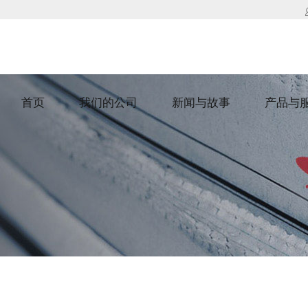
首页
我们的公司
新闻与故事
产品与