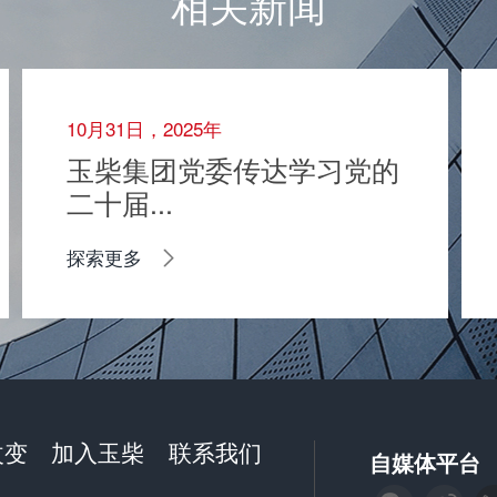
相关新闻
10月31日，2025年
玉柴集团党委传达学习党的
二十届...
探索更多
改变
加入玉柴
联系我们
自媒体平台