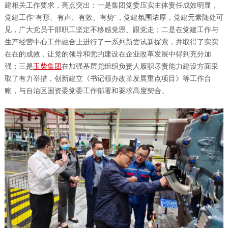
建相关工作要求，亮点突出：一是集团党委压实主体责任成效明显，
党建工作“有形、有声、有效、有势”，党建氛围浓厚，党建元素随处可
见，广大党员干部职工坚定不移感党恩、跟党走；二是在党建工作与
生产经营中心工作融合上进行了一系列新尝试新探索，并取得了实实
在在的成效，让党的领导和党的建设在企业改革发展中得到充分加
强；三是
玉柴集团
在加强基层党组织负责人履职尽责能力建设方面采
取了有力举措，创新建立《书记领办改革发展重点项目》等工作台
账，与自治区国资委党委工作部署和要求高度契合。