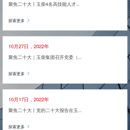
聚焦二十大丨玉柴4名高技能人才...
探索更多
10月27日，2022年
聚焦二十大｜玉柴集团召开党委（...
探索更多
10月17日，2022年
聚焦二十大丨党的二十大报告在玉...
探索更多