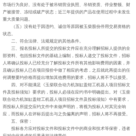
市场行为良好。没有处于被吊销营业执照、吊销资质、停业整顿、财
产被接管、冻结或破产状态；近三年提供的产品在使用过程中未发生
重大质量问题。
（五）没有处于因违约、诚信等原因被玉柴股份停用交易资格的
状态。
二、符合法律、法规规定的其他条件。
三、报名投标人所提交的投标文件应在充分理解招标人提供的全
部资料、包括投标文件的基础上编制，投标人递交了投标文件，招标
人将确认投标人已经充分了解投标文件所有其他影响费用的因素，并
且确认投标人已在项目报价中做了相应的考虑，之后就此再提出的任
何调整要约价格而提出增加其他费用的要求，招标人将不予以接受。
四、对不能满足《玉柴联合动力机加缸盖钳工机器人项目招标文
件及投标须知》要求的，投标人必须在应约书中明确提出。对《玉柴
联合动力机加缸盖钳工机器人项目招标文件及投标须知》中有要求，
而投标人所提交应约文件中未做声明的，将视为投标人对其完全响
应，而投标人在评标后提出与之负偏离的声明，招标人将不再接受。
五、保密：
投标各方应对投标文件和投标文件中的商业和技术等保密，违者
应对由此造成的后果承担法律责任。