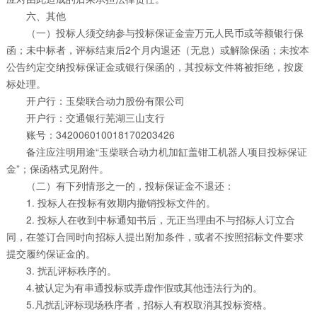
六、其他
（一）投标人须交纳参与投标保证金壹万元人民币或等额银行保
函；未中标者，评标结束后2个月内退还（无息）或解除保函；未按本
公告约定交纳投标保证金或银行保函的，其投标文件将被拒绝，按废
标处理。
开户行：玉柴联合动力股份有限公司
开户行：交通银行芜湖三山支行
账号：342006010018170203426
备注应注明用途“玉柴联合动力机加缸盖钳工机器人项目投标保证
金”；保函格式见附件。
（二）有下列情形之一的，投标保证金不退还：
1. 投标人在投标有效期内撤销投标文件的。
2. 投标人在收到中标通知书后，无正当理由不与招标人订立合
同，在签订合同时向招标人提出附加条件，或者不按照招标文件要求
提交履约保证金的。
3. 扰乱评标秩序的。
4.被认定为有串通投标或弄虚作假或其他违法行为的。
5.凡扰乱评标现场秩序者，招标人有权取消其投标资格。