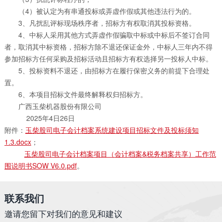
（4）被认定为有串通投标或弄虚作假或其他违法行为的。
3、凡扰乱评标现场秩序者，招标方有权取消其投标资格。
4、中标人采用其他方式弄虚作假骗取中标或中标后不签订合同
者，取消其中标资格，招标方除不退还保证金外，中标人三年内不得
参加招标方任何采购及招标活动且招标方有权选择另一投标人中标。
5、投标资料不退还，由招标方在履行保密义务的前提下合理处
置。
6、本项目招标文件最终解释权归招标方。
广西玉柴机器股份有限公司
2025年4日26日
附件：
玉柴股司电子会计档案系统建设项目招标文件及投标须知
1.3.docx
；
玉柴股司电子会计档案项目（会计档案&税务档案共享）工作范
围说明书SOW V6.0.pdf
。
联系我们
邀请您留下对我们的意见和建议