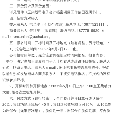
三、供货要求及供货范围：
详见附件《玉柴股司电子会计档案项目工作范围说明书》。
四、招标方对接人：
技术联系人: 韦革少（企划企管部）联系电话: 13877523111 ；
商务联系人: 任绪年 （采购部） 联系电话: 18777515920 E-
mail：renxunian@yuchai.cn 。
五、报名时间、开标时间及开标地点（如有调整，另行通知）：
1、报名截止时间：2025年5月7日17:00止。
参与投标的单位，先交流后再在规定时间内报名。报名内容：
（单位）决定参加玉柴股司电子会计档案系统建设项目投标，联系人
姓名、联系人电话、联系人E-mail，附上营业执照盖章扫描件。报名
以邮件形式发给招标方商务联系人，不接受电话报名，不报名的没有
资格参加评标。
2、开标时间和开标地点：2025年5月13日上午9：00点玉柴动力
大厦3楼会议室现场开标。
六、付款方式（银行转账）：合同签订并项目章程确认后付
20%，项目功能上线后付40％，项目终验收完成后付30％，余10%作
为质保金（无银行利息），质保期一年，质保金在质保期满并符合质