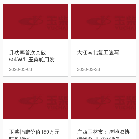
升功率首次突破
大江南北复工速写
50kW/L 玉柴艇用发动
机达到世界先进水平
2020-03-03
2020-02-28
玉柴捐赠价值150万元
广西玉林市：跨地域协
防疫物资
调物资 助推企业复工