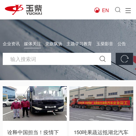
EN

企业资讯
媒体关注
党旗飘扬
主题学习教育
玉柴影音
公告
诠释中国担当！疫情下
150吨果蔬运抵湖北汽车