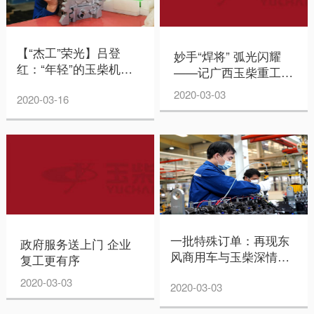
【“杰工”荣光】吕登
妙手“焊将” 弧光闪耀
红：“年轻”的玉柴机器
——记广西玉柴重工有
3D技术总师
限公司高级技师刘英佳
2020-03-03
2020-03-16
一批特殊订单：再现东
政府服务送上门 企业
风商用车与玉柴深情厚
复工更有序
谊
2020-03-03
2020-03-03