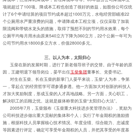
项就超过了100项。降成本工程也创造了很好的效益，如股份公司仅统
计了6个申请结算的项目节约成本超过1000万元，水电经营部瞄准22
个公厕用水严重浪费的问题，申请降成本工程立项，仅仅采取了加装
限流阀和带锁水龙头的措施，取得了预想不到的节约用水效果，每个
公厕平均每月用水由原来540立方下降为360立方，22个公厕一年可为
公司节约用水18000多立方水，价值28000多元。
三、以人为本，太阳归心
玉柴在新的发展时期，进行了新老领导班子的交替。由于年龄的原
因，王建明退下领导岗位，晏平出任
玉柴集团
董事长、党委书记。
对生在玉柴、长在玉柴的新掌门人晏平来说，玉柴“人为本，争第
一，零起点”的经营哲学可谓参通参透。他一方面加大对创新的科技人
才加大奖励制度，形成玉柴的人才高地战略。另一方面，关心职工，
解决职工的后顾之忧。这就是媒体称誉的玉柴“太阳归心大法”。
2005年7月，玉柴颁布《玉柴重大科技进步奖管理办法》，奖励为
公司科技进步做出重大贡献的集体和个人；实行了年金期权的激励措
施，根据科技人员掌握核心技术情况、年度业绩、综合能力、忠诚度
等因素进行评定，确定可享受年金期权的人员，并把其享受的年度基