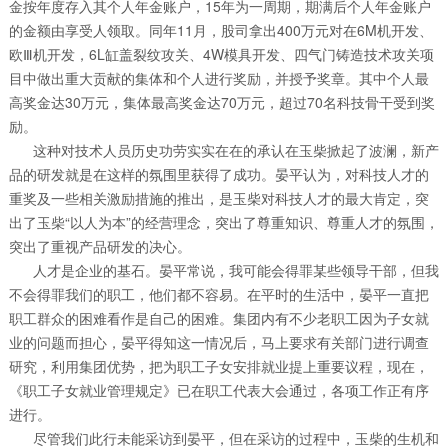
金按年度存入其个人年金账户，15年为一周期，期满后个人年金账户
的金额由享受人领取。同年11月，股司拿出400万元对在6M机开发、
欧Ⅲ机开发，6L缸盖裂纹攻关、4W模具开发、四气门铸造技术攻关项
目中做出重大贡献的集体和个人进行奖励，并授予奖章。其中个人最
高奖金达30万元，集体最高奖金达70万元，超过70名科技骨干受到奖
励。
这种对技术人员历史功劳实实在在的承认在玉柴掀起了波澜，新产
品的研发就是在这样的氛围里获得了成功。晏平认为，对科技人才的
重奖及一些相关激励措施的推出，是玉柴对科技人才的最大肯定，突
出了玉柴“以人为本”的经营理念，突出了尊重知识、尊重人才的氛围，
突出了重视产品研发的决心。
人才是企业的基石。晏平常说，我可能会得罪某些领导干部，但我
不会得罪我们的职工，他们都不容易。在平时的生活中，晏平一直把
职工群众的困难看作是自己的困难。集团内有不少老职工因为子女就
业的问题而担心，晏平得知这一情况后，马上要求有关部门进行调查
研究，利用集团优势，把为职工子女安排就业提上重要议程，现在，
《职工子女就业管理规定》已在职工代表大会通过，各项工作正有序
进行。
尽管我们此行未能采访到晏平，但在采访的过程中，玉柴的生机和