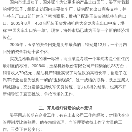
国内市场成功了，国外呢？为让更多的产品走出国门，晏平带着新
的领导班子，组织走访国内主要整车厂，提供配套出口商务支持，并
与整车厂出口部门建立了密切联系，推动了配装玉柴柴油机整车的出
口。2005年8月，450台配装玉柴发动机的大金龙客车出口中东，堪
称“中国客车出口第一单”。现在，海外市场已成为玉柴一个新的经济增
长点。
2005年，玉柴的资金回笼是历年最高的，特别是12月，一个月内
回笼的资金就达十多个亿。
实践是检验真理的唯一标准，而业绩是考核一个掌舵者是否胜任的
最明显的标准。2005年，玉柴机器股份有限公司产销柴油机23万台，
销售收入70亿元，柴油机产销量实现了两位数的高增长率，创造了在
汽车行业被誉为独树一帜的“玉柴现象”。这一成绩的取得，既是玉柴人
精诚团结，充分发扬玉柴铁军优良传统，奋力拼搏的结果，也离不开
新领导班子直面挑战，争抢市场的工作。
二、开几盏灯背后的成本意识
晏平同志长期在企业工作，有在上市公司工作的经验，对现代企业
管理制度比较熟悉。他在精细管理、向管理要效益上作了大量的工
作。玉柴正在起变化：