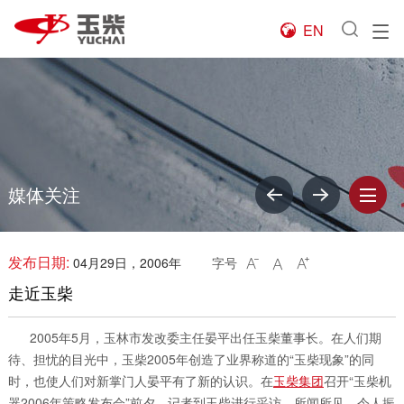
EN

媒体关注
发布日期:
04月29日，2006年
字号



走近玉柴
2005年5月，玉林市发改委主任晏平出任玉柴董事长。在人们期
待、担忧的目光中，玉柴2005年创造了业界称道的“玉柴现象”的同
时，也使人们对新掌门人晏平有了新的认识。在
玉柴集团
召开“玉柴机
器2006年策略发布会”前夕，记者到玉柴进行采访，所闻所见，令人振