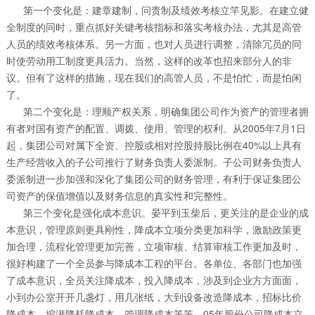
第一个变化是：建章建制，问责制及绩效考核立竿见影。在建立健
全制度的同时，重点抓好关键考核指标和落实考核办法，尤其是高管
人员的绩效考核体系。另一方面，也对人员进行调整，清除冗员的同
时使劳动用工制度更具活力。当然，这样的改革也招来部分人的非
议。但有了这样的措施，现在我们的高管人员，不是怕忙，而是怕闲
了。
第二个变化是：理顺产权关系，明确集团公司作为资产的管理者拥
有者对国有资产的配置、调拨、使用、管理的权利。从2005年7月1日
起，集团公司对属下全资、控股或相对控股持股比例在40%以上具有
生产经营收入的子公司推行了财务负责人委派制。子公司财务负责人
委派制进一步加强和深化了集团公司的财务管理，有利于保证集团公
司资产的保值增值以及财务信息的真实性和完整性。
第三个变化是强化成本意识。晏平到玉柴后，更关注的是企业的成
本意识，管理原则更具刚性，降成本立项分类更加科学，激励政策更
加合理，流程化管理更加完善，立项审核、结算审核工作更加及时，
很好构建了一个全员参与降成本工程的平台。各单位、各部门也加强
了成本意识，全员关注降成本，投入降成本，涉及到企业方方面面，
小到办公室开开几盏灯，用几张纸，大到设备改造降成本，招标比价
降成本，挖潜降耗降成本，管理降成本等等。05年股份公司降成本立