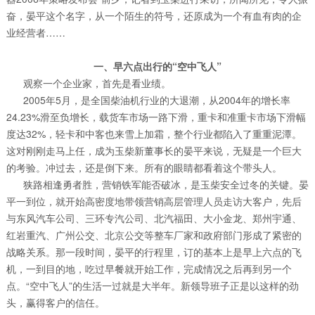
奋，晏平这个名字，从一个陌生的符号，还原成为一个有血有肉的企
业经营者……
一、早六点出行的“空中飞人”
观察一个企业家，首先是看业绩。
2005年5月，是全国柴油机行业的大退潮，从2004年的增长率
24.23%滑至负增长，载货车市场一路下滑，重卡和准重卡市场下滑幅
度达32%，轻卡和中客也来雪上加霜，整个行业都陷入了重重泥潭。
这对刚刚走马上任，成为玉柴新董事长的晏平来说，无疑是一个巨大
的考验。冲过去，还是倒下来。所有的眼睛都看着这个带头人。
狭路相逢勇者胜，营销铁军能否破冰，是玉柴安全过冬的关键。晏
平一到位，就开始高密度地带领营销高层管理人员走访大客户，先后
与东风汽车公司、三环专汽公司、北汽福田、大小金龙、郑州宇通、
红岩重汽、广州公交、北京公交等整车厂家和政府部门形成了紧密的
战略关系。那一段时间，晏平的行程里，订的基本上是早上六点的飞
机，一到目的地，吃过早餐就开始工作，完成情况之后再到另一个
点。“空中飞人”的生活一过就是大半年。新领导班子正是以这样的劲
头，赢得客户的信任。