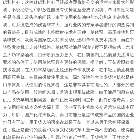
虑和担心，这种疑虑和担心已经或者即将给公交的运营带来极大的影
响，不说经济性和排放性能没有优势甚至变成了劣势，单可靠性问题
将是今后非常头痛的问题，由于使用的柴油中的水分和灰尘杂质影
响，对系统造成的伤害非常大。据对业内的专家学者进行的调查得到
的看法是，目前成熟的电控喷射技术有三种，单体泵、高压共轨和泵
喷嘴技术。欧美等国家在大功率发动机选用单体泵技术路线，而在中
轻型发动机上走共轨线路。单体泵对油品的清洁度不是很敏感，尤其
是大功率柴油机，由于喷射压力更大，在目前国内油品质量无法满足
要求的条件下，使用单体泵具有更好的保障。据了解，玉柴紧跟欧美
技术发展，在大功率柴油机上也选择单体泵技术，在中轻型柴油机选
用高压共轨，在目前投放使用北京、深圳等地的大功率柴油机都是使
用单体泵，从使用的情况来看，这是非常具有前瞻性的。大部分的进
口产品在使用一段时间以后，普遍出现系统故障，由于油品问题造成
供油系统早期磨损问题，配件供应等候时间过长，配件价格奇高，公
交使用维护成本必将大幅升高，这些无形中将给公交运营造成成本压
力，所以，国产化呼声很高。而目前能批量提供成熟产品的国内企业
也只有玉柴，用玉柴人的话来说就是玉柴一直以来勇于承担环保责
任，也正是他们的执着和为振兴民族汽车工业一颗不变的心，使得他
们总是站在行业的前头，引领行业追赶世界。玉柴机器，王牌动力，