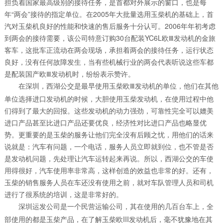
担负着国家最高级别的接待任务，是首都对外展示的窗口，也是每
年“两会”接待的指定单位。在2005年大批量选用玉柴机的基础上，首
汽对玉柴机良好的性能和快速的售后服务十分认可。2006年年初考虑
到两会的接待需要，该公司特意订购30台配装YC6L欧Ⅲ发动机的金旅
客车，这批车正流动在两会现场，承担着两会的接待任务，运行状态
良好，没有任何故障发生，当有些机械行业的两会代表听说这些车都
是配装国产欧Ⅲ发动机时，纷纷表示赞许。
在深圳，西湖公交是最早使用玉柴欧Ⅲ发动机的单位，他们在其他
单位选择进口发动机的时候，大胆使用玉柴发动机，在使用过程中他
们得到了最大的回报。这些发动机的动力强劲，可靠性完全可以媲美
进口产品甚至比进口产品还要优良，经济性对比进口产品也略显优
势。更重要的是玉柴的服务让他们完全没有后顾之忧，用他们的话来
说就是：汽车有问题，一个电话，服务人员立即就到位，也不管是否
是发动机问题，先处理让汽车运转起来再说。所以，西湖公交的车使
用得很好，汽车使用率非常高，这样创造的效益也非常的好。还有，
玉柴的销售服务人员在车还没有使用之前，就对车队管理人员和司机
进行了很系统的培训，这是非常好的。
深圳运发公司是一个民营运输公司，其在使用的几百台车上，全
部使用的都是玉柴产品，在了解玉柴欧III发动机后，毫不犹豫地在其