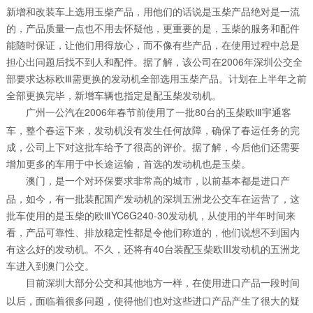
新增和改装车上选用玉柴产品，用他们的话说是玉柴产品绝对是一流
的，产品质量一点也不用去怀疑他，更重要的是，玉柴的服务和配件
能随时保证，让他们用得放心，而不像有些产品，在使用过程中总是
担心出问题后找不到人和配件。据了解，该公司在2006年深圳公交全
部要求达标欧Ⅲ需更换的发动机全部选用玉柴产品。计划在上半年之前
全部更换完毕，新增车辆也指定是配玉柴发动机。
广州一公汽在2006年春节前使用了一批80台的玉柴欧Ⅲ宇通客
车，整个春运下来，发动机没有发生任何故障，确保了春运任务的完
成，公司上下对这批车给予了很高的评价。据了解，今后他们还需要
增加更多的车用于中长途运输，首选的发动机也是玉柴。
澳门，是一个对环保要求非常高的城市，以前基本都是进口产
品，如今，有一批装配国产发动机的深圳五洲龙公交车在运营了，这
批车使用的是玉柴的欧ⅢYC6G240-30发动机，从使用的半年时间来
看，产品可靠性、排放稳定性都是令他们称道的，他们说想不到国内
有这么好的发动机。不久，还将有40台装配玉柴欧III发动机的五洲龙
车进入到澳门公交。
目前深圳大部分公交和其他地方一样，在使用进口产品一段时间
以后，面临着很多问题，使得他们也对这些进口产品产生了很大的疑