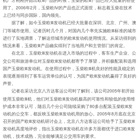
机厂才刚刚开始出欧Ⅲ产品的时候，玉柴的欧Ⅲ产品已经大批量的在使
用了。2006年2月，玉柴欧Ⅳ的产品也正式面世，标志着玉柴在技术
上已经与同步国际，国内领先。
据了解，如今玉柴欧Ⅲ发动机已经大批量在深圳、北京、广州、澳
门等城市使用。记者历时几个月，对国内几个率先实施欧Ⅲ标准的城市
进行了实地调查，了解这些城市的欧Ⅲ发动机使用情况。从采访得到的
情况来看，玉柴欧Ⅲ产品确实得到了当地用户和主管部门的肯定。
在北京，玉柴欧Ⅲ发动机在进入市场的过程中，客车生产企业、公
交公司和旅游单位对玉柴欧Ⅲ发动机都寄予了厚望，并积极配装和选用
国产玉柴欧Ⅲ发动机。在使用过程中，玉柴欧Ⅲ机良好的性能及稳定的
表现逐渐得到了客车运营单位的认可，为国产欧Ⅲ发动机赢得了良好的
声誉。
记者在采访北京八方达客运公司时了解到，该公司2005年初开始
使用玉柴欧Ⅲ机，他们对玉柴欧Ⅲ发动机极高的可靠性和较低的使用维
护成本非常认可，随后几个分公司陆续采购了80多台配装玉柴欧Ⅲ发
动机的公交车，都反映玉柴欧Ⅲ发动机用的放心。2005年8月底在北京
召开的国产欧Ⅲ发动机研讨会上，北京八方达客运公司给予了玉柴欧Ⅲ
发动机高度地评价，指出玉柴欧Ⅲ发动机在许多方面都优于进口欧Ⅲ发
动机，技术成熟，完全能够满足公交用车的要求。