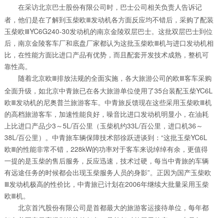
在采访北京巴士股份有限公司时，巴士公司相关负责人告诉记
者，他们是在了解到玉柴欧Ⅲ发动机各方面反应均不错后，采购了配装
玉柴欧ⅢYC6G240-30发动机的南京金陵双层巴士。这批双层巴士到位
后，南京金陵客车厂和底盘厂家都认为这批玉柴欧Ⅲ机与进口发动机相
比，在性能方面比进口产品有优势，而且配套开发技术成熟，整机可
靠性高。
随着北京欧Ⅲ排放法规的全面实施，各大旅游公司的欧Ⅲ客车采购
全面升级，如北京中青旅已在各大旅游单位使用了35台装配玉柴YC6L
欧Ⅲ发动机的尼奥普兰旅游客车。中青旅反馈现在这些采用玉柴欧Ⅲ机
的高档旅游客车，加速性能良好，噪音比进口发动机明显小，在油耗
上比进口产品少3～5L/百公里（玉柴机约33L/百公里，进口机36～
38L/百公里）。中青旅车辆保障技术部徐跃进谈到：“这批玉柴YC6L
欧Ⅲ的性能非常不错，228kW的功率对于客车来说绰绰有余，更值得
一提的是玉柴的售后服务，反应迅速，技术过硬，每当中青旅的车辆
有远途任务的时候都会出现玉柴服务人员的身影”。正因为国产玉柴欧
Ⅲ发动机极高的性价比，中青旅已计划在2006年继续大批量采用玉柴
欧Ⅲ机。
北京首汽股份有限公司是首都最大的旅游客运接待单位，每年都