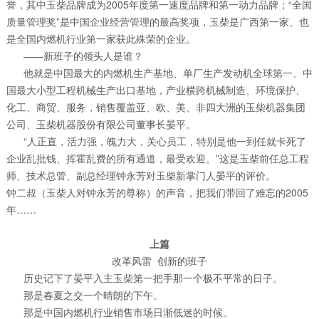
誉，其中玉柴品牌成为2005年度第一速度品牌和第一动力品牌；“全国
质量管理奖”是中国企业经营管理的最高奖项，玉柴是广西第一家、也
是全国内燃机行业第一家获此殊荣的企业。
——新班子的领头人是谁？
他就是中国最大的内燃机生产基地、单厂生产发动机全球第一、中
国最大小型工程机械生产出口基地，产业横跨机械制造、环境保护、
化工、商贸、服务，销售覆盖亚、欧、美、非四大洲的玉柴机器集团
公司、玉柴机器股份有限公司董事长晏平。
“人正直，活力强，魄力大，关心员工，特别是他一到任就卡死了
企业乱批钱、挥霍乱费的所有通道，最受欢迎。”这是玉柴前任总工程
师、技术总管、副总经理钟永芳对玉柴新掌门人晏平的评价。
钟二叔（玉柴人对钟永芳的尊称）的声音，把我们带回了难忘的2005
年……
上篇
改革风雷 创新的班子
历史记下了晏平入主玉柴第一把手那一个极不平常的日子。
那是春夏之交一个晴朗的下午。
那是中国内燃机行业销售市场日渐低迷的时候。