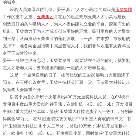
的城乡。
应聘人员如愿以偿到位。晏平说：“‘人才小高地’的建设是
玉柴集团
工作的重中之重，
玉柴集团
将在新的起点规划玉柴人才小高地建设，
创造最好的条件吸纳人才，为人才提供建功立业的平台、脱颖而出的
机制。玉柴致力于为人才成长创造更好的环境，吸引更多的人才聚集
到玉柴，从而推动玉柴事业的蓬勃发展。下一步，在市委、市政府的
支持下，准备向全国招聘中高层管理人才，我们非常欢迎有志青年投
身于玉柴建设中来。
晏平一分钟也没有忘记：玉柴要发展，就要站在全球的前列，就要制
定人才培养大纲，要筹建国内国际一流的人才培养基地。
这是一个金风送爽的日子，雄伟壮观的玉柴28层动力大厦洒满了
阳光。在三楼会议室里，玉柴科技精英汇聚一堂。玉柴重大科技进步
奖颁奖大会隆重召开。
以晏平为首的新班子决定拿出400万元重奖科技人员。在6M机开
发项目中做出重大贡献的钟玉伟，在欧III机（4C、6C、6L）开发项目
中做出重大贡献的卓斌，荣获“玉柴重大科技进步个人一等奖”，分别获
得奖金30万元；在6L缸盖裂纹攻关项目中做出重大贡献的钟洪文，获
得“玉柴重大科技进步个人二等奖”，奖励10万元；6M机开发项目小
组、欧III机（4C、6C、6L）开发项目小组，同时荣获“玉柴重大科技