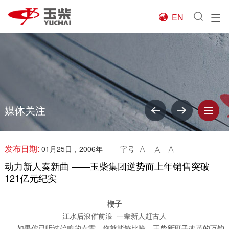
EN

媒体关注
发布日期:
01月25日，2006年
字号



动力新人奏新曲 ——玉柴集团逆势而上年销售突破
121亿元纪实
楔子
江水后浪催前浪 一辈新人赶古人
如果你已听过始鸣的春雷，你就能够比喻，玉柴新班子改革的万钧