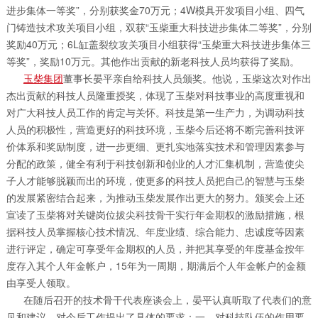
进步集体一等奖”，分别获奖金70万元；4W模具开发项目小组、四气
门铸造技术攻关项目小组，双获“玉柴重大科技进步集体二等奖”，分别
奖励40万元；6L缸盖裂纹攻关项目小组获得“玉柴重大科技进步集体三
等奖”，奖励10万元。其他作出贡献的新老科技人员均获得了奖励。
玉柴集团
董事长晏平亲自给科技人员颁奖。他说，玉柴这次对作出
杰出贡献的科技人员隆重授奖，体现了玉柴对科技事业的高度重视和
对广大科技人员工作的肯定与关怀。科技是第一生产力，为调动科技
人员的积极性，营造更好的科技环境，玉柴今后还将不断完善科技评
价体系和奖励制度，进一步更细、更扎实地落实技术和管理因素参与
分配的政策，健全有利于科技创新和创业的人才汇集机制，营造使尖
子人才能够脱颖而出的环境，使更多的科技人员把自己的智慧与玉柴
的发展紧密结合起来，为推动玉柴发展作出更大的努力。颁奖会上还
宣读了玉柴将对关键岗位拔尖科技骨干实行年金期权的激励措施，根
据科技人员掌握核心技术情况、年度业绩、综合能力、忠诚度等因素
进行评定，确定可享受年金期权的人员，并把其享受的年度基金按年
度存入其个人年金帐户，15年为一周期，期满后个人年金帐户的金额
由享受人领取。
在随后召开的技术骨干代表座谈会上，晏平认真听取了代表们的意
见和建议，对今后工作提出了具体的要求：一、对科技队伍的作用要