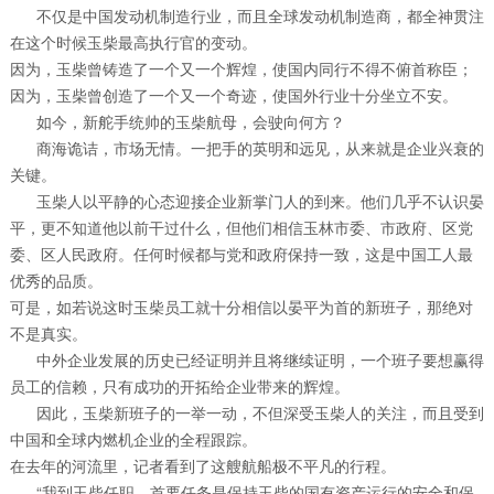
不仅是中国发动机制造行业，而且全球发动机制造商，都全神贯注
在这个时候玉柴最高执行官的变动。
因为，玉柴曾铸造了一个又一个辉煌，使国内同行不得不俯首称臣；
因为，玉柴曾创造了一个又一个奇迹，使国外行业十分坐立不安。
如今，新舵手统帅的玉柴航母，会驶向何方？
商海诡诘，市场无情。一把手的英明和远见，从来就是企业兴衰的
关键。
玉柴人以平静的心态迎接企业新掌门人的到来。他们几乎不认识晏
平，更不知道他以前干过什么，但他们相信玉林市委、市政府、区党
委、区人民政府。任何时候都与党和政府保持一致，这是中国工人最
优秀的品质。
可是，如若说这时玉柴员工就十分相信以晏平为首的新班子，那绝对
不是真实。
中外企业发展的历史已经证明并且将继续证明，一个班子要想赢得
员工的信赖，只有成功的开拓给企业带来的辉煌。
因此，玉柴新班子的一举一动，不但深受玉柴人的关注，而且受到
中国和全球内燃机企业的全程跟踪。
在去年的河流里，记者看到了这艘航船极不平凡的行程。
“我到玉柴任职，首要任务是保持玉柴的国有资产运行的安全和保