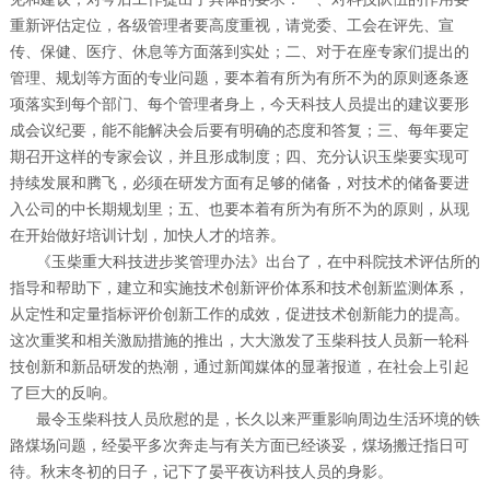
重新评估定位，各级管理者要高度重视，请党委、工会在评先、宣
传、保健、医疗、休息等方面落到实处；二、对于在座专家们提出的
管理、规划等方面的专业问题，要本着有所为有所不为的原则逐条逐
项落实到每个部门、每个管理者身上，今天科技人员提出的建议要形
成会议纪要，能不能解决会后要有明确的态度和答复；三、每年要定
期召开这样的专家会议，并且形成制度；四、充分认识玉柴要实现可
持续发展和腾飞，必须在研发方面有足够的储备，对技术的储备要进
入公司的中长期规划里；五、也要本着有所为有所不为的原则，从现
在开始做好培训计划，加快人才的培养。
《玉柴重大科技进步奖管理办法》出台了，在中科院技术评估所的
指导和帮助下，建立和实施技术创新评价体系和技术创新监测体系，
从定性和定量指标评价创新工作的成效，促进技术创新能力的提高。
这次重奖和相关激励措施的推出，大大激发了玉柴科技人员新一轮科
技创新和新品研发的热潮，通过新闻媒体的显著报道，在社会上引起
了巨大的反响。
最令玉柴科技人员欣慰的是，长久以来严重影响周边生活环境的铁
路煤场问题，经晏平多次奔走与有关方面已经谈妥，煤场搬迁指日可
待。秋末冬初的日子，记下了晏平夜访科技人员的身影。