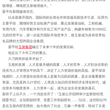
值增值，继续把玉柴做强做大。”
晏平向新闻媒体坦言。
以全面展开国内、国际间的合资合作和加速高新技术引进、应用为
主要手段，围绕经营主业拓展产业链，重点发展柴油机、工程机械、
专用汽车、汽车零配件和汽车化工等产业产品，构建年销售为1000亿
元的经营平台，进一步提升国际市场竞争力，使玉柴成为具有世界知
名品牌的大型跨国企业集团。
晏平给
玉柴集团
确立了未来十年的发展目标。
他定出了今年工作的重点。
大刀阔斧的改革开始了。
玉柴的发展，人才是最关键的因素，人才的竞争，人才职业信誉的
优劣与人才管理水平的高下，决定了人力资源价值的高低。晏平深深
地感到，人力资源在创造价值上是最为活跃的因素，是企业最重要的
资源。尤其是跨入21世纪，人类进入知识经济和经济全球化时代，诚
信资本与物质资本、人力资本一起，成为企业生存发展的基石。
新班子上任不久，一个消息传开了：“玉柴公开招聘审计监察部经理、
团委书记、企划部副经理、党委工作部副部长……”以往，这些职位均
是在玉柴内部竞聘的，如今推向了社会，它象一声春雷，惊动了古老