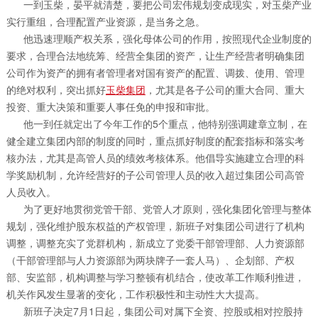
一到玉柴，晏平就清楚，要把公司宏伟规划变成现实，对玉柴产业
实行重组，合理配置产业资源，是当务之急。
他迅速理顺产权关系，强化母体公司的作用，按照现代企业制度的
要求，合理合法地统筹、经营全集团的资产，让生产经营者明确集团
公司作为资产的拥有者管理者对国有资产的配置、调拨、使用、管理
的绝对权利，突出抓好
玉柴集团
，尤其是各子公司的重大合同、重大
投资、重大决策和重要人事任免的申报和审批。
他一到任就定出了今年工作的5个重点，他特别强调建章立制，在
健全建立集团内部的制度的同时，重点抓好制度的配套指标和落实考
核办法，尤其是高管人员的绩效考核体系。他倡导实施建立合理的科
学奖励机制，允许经营好的子公司管理人员的收入超过集团公司高管
人员收入。
为了更好地贯彻党管干部、党管人才原则，强化集团化管理与整体
规划，强化维护股东权益的产权管理，新班子对集团公司进行了机构
调整，调整充实了党群机构，新成立了党委干部管理部、人力资源部
（干部管理部与人力资源部为两块牌子一套人马）、企划部、产权
部、安监部，机构调整与学习整顿有机结合，使改革工作顺利推进，
机关作风发生显著的变化，工作积极性和主动性大大提高。
新班子决定7月1日起，集团公司对属下全资、控股或相对控股持