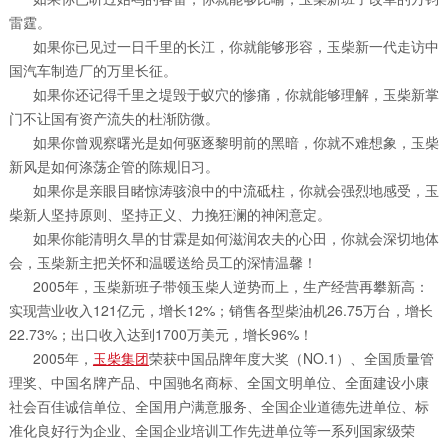
雷霆。
如果你已见过一日千里的长江，你就能够形容，玉柴新一代走访中
国汽车制造厂的万里长征。
如果你还记得千里之堤毁于蚁穴的惨痛，你就能够理解，玉柴新掌
门不让国有资产流失的杜渐防微。
如果你曾观察曙光是如何驱逐黎明前的黑暗，你就不难想象，玉柴
新风是如何涤荡企管的陈规旧习。
如果你是亲眼目睹惊涛骇浪中的中流砥柱，你就会强烈地感受，玉
柴新人坚持原则、坚持正义、力挽狂澜的神闲意定。
如果你能清明久旱的甘霖是如何滋润农夫的心田，你就会深切地体
会，玉柴新主把关怀和温暖送给员工的深情温馨！
2005年，玉柴新班子带领玉柴人逆势而上，生产经营再攀新高：
实现营业收入121亿元，增长12%；销售各型柴油机26.75万台，增长
22.73%；出口收入达到1700万美元，增长96%！
2005年，
玉柴集团
荣获中国品牌年度大奖（NO.1）、全国质量管
理奖、中国名牌产品、中国驰名商标、全国文明单位、全面建设小康
社会百佳诚信单位、全国用户满意服务、全国企业道德先进单位、标
准化良好行为企业、全国企业培训工作先进单位等一系列国家级荣