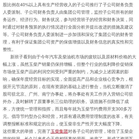
股比例在40%以上具有生产经营收入的子公司推行了子公司财务负责
人委派制。子公司财务负责人由集团公司管理，监控子公司所有的财
务运作、经济行为、财务状况，参与经营班子的经营和财务决策，同
时通过对财务预算的执行情况进行全面分析并提出改进的措施及建议
等。子公司财务负责人委派制进一步加强和深化了集团公司的财务管
理，有利于保证集团公司资产的保值增值以及财务信息的真实性和完
整性。
新班子看到由于今年汽车及柴油机市场的疲软以及原材料价格的大
幅上涨，虽然玉柴产销量仍保持增幅，但整个行业的低利降价促销保
市场使玉柴产品的利润空间受到严重的制约，为减少上述因素的影
响，确保年度经营目标的实现，全面提高产品和企业核心竞争力，根
据开元节流的原则，在现有资源的基础上进行整合，当机立断撤消了
股司驻北京、广州、南宁办事处，将办事处有关工作并入营销公司驻
外办，及时解聘了原董事长三位助理的职务。该措施不但降低了成
本，方便统一管理和指挥，而且每年就为玉柴节约费用开支300多万
元。倡导节约型办公和经营，对原有通讯费用管理制度的改革，有关
调整报帐标准和规定的出台，使玉柴非生产性开支大幅度下降。
这些重大的举措，完善了
玉柴集团
对各子公司的管理，堵住了玉柴企
管的纰漏，长久以来多个玉柴相隔离的局面，改变了，形成了资源互