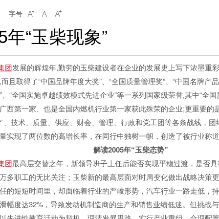
字号



05年“玉柴现象”
集团
发展的辉煌年,勤劳的玉柴建设者在企业的发展史上写下浓墨重彩
而且取得了“中国品牌年度大奖”、“全国质量管理奖”、“中国名牌产品
业”、“全国实施卓越绩效模式先进企业”等一系列国家级荣誉,其中“全
广西第一家、也是全国内燃机行业第一家获此殊荣的企业;更重要的
生产、技术、质量、供应、财会、管理、行政和党工团等各条战线，团结
量实现了两位数的高增长率，在同行中独树一帜，创造了被行业称道的
解读2005年“玉柴态势”
集团
最高层交替之年，新领导班子上任后能否实现平稳过渡，是否具
万多职工的无比关注；玉柴新的最高层面对时局变化做出战略决策
任的短短时间里，却面临着行业的严峻形势，汽车行业一路走低，
滑幅度达32%，导致发动机制造商的生产和销售业绩低迷。但挑战
以先进性教育活动为契机，理清发展思路，实行产业重组，合理配