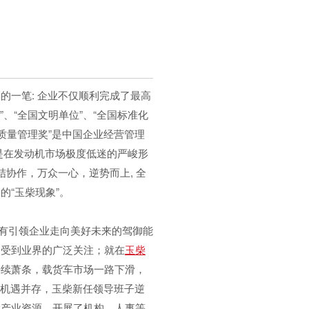
的一笔: 企业不仅顺利完成了最高
”、“全国文明单位”、“全国标准化
国质量管理奖”是中国企业经营管理
是在发动机市场极度低迷的严峻形
协作，万众一心，逆势而上, 全
“玉柴现象”。
有引领企业走向美好未来的驾御能
更受到业界的广泛关注；就在
玉柴
持续萧条，载货车市场一路下滑，
与机遇并存，玉柴新任领导班子逆
置产业资源，开展了机构、人事等