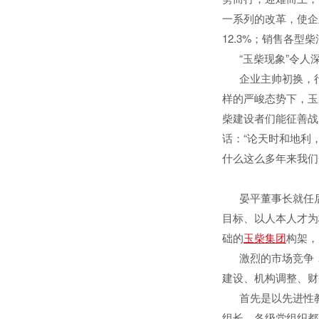
一系列的改革，使企
12.3%；销售各型
“玉柴现象”令人
企业主帅初换，行
样的严峻态势下，玉
柴建设者们能征善战
话：“论天时和地利
什么这么多年来我们
晏平董事长就任后
目标、以人本人才为
础的
玉柴集团
构架，
激烈的市场竞争，
建设、机构调整、财
首先是以先进性教
组长，各级党组织都