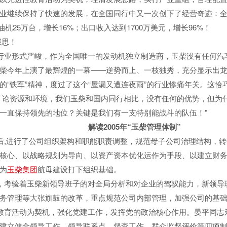
业继续保持了快速的发展，在全国同行中又一次创下了经营奇迹：全
柴油机25万台，增长16%；出口收入达到1700万美元，增长96%！
深思！
业形式严峻，作为全国唯一的发动机独立制造商，玉柴没有任何汽
柴今年上演了最辉煌的一幕——逆势而上、一枝独秀，充分显示出
的“铁军”精神，度过了这个“屋漏又遭连夜雨”的行业惨痛年关。这
，论资源和环境，我们玉柴和国内同行相比，没有任何的优势，但为
一直保持领先的地位？关键是我们有一支特别能战斗的队伍！”
解读2005年“玉柴管理体制”
,进行了公司组织架构和职能职责调整，规范母子公司治理结构，转
核心、以战略规划为导向、以资产资本优化运作为手段、以建立财
为
玉柴集团
航母建设打下组织基础。
考验着玉柴新领导班子的对全局分析和对企业的驾驭能力，新领导
务管理等大张旗鼓的改革，重点规范公司内部管理，加强公司的基
育活动为契机，强化党建工作，发挥党的政治核心作用。晏平同志
建立健全领导工作、领导联系点、督查工作、群众监督评价等四项