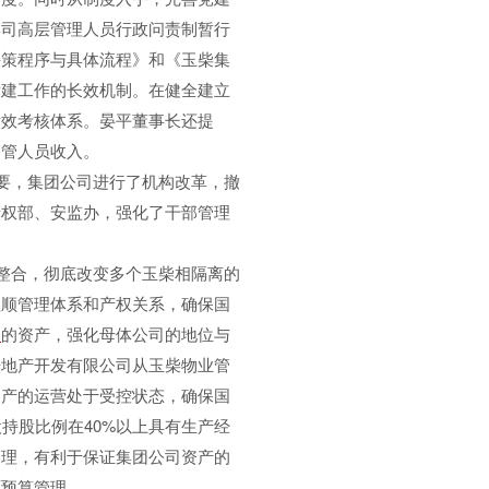
集司高层管理人员行政问责制暂行
决策程序与具体流程》和《玉柴集
党建工作的长效机制。在健全建立
绩效考核体系。晏平董事长还提
高管人员收入。
要，集团公司进行了机构改革，撤
产权部、安监办，强化了干部管理
整合，彻底改变多个玉柴相隔离的
理顺管理体系和产权关系，确保国
团
的资产，强化母体公司的地位与
房地产开发有限公司从玉柴物业管
资产的运营处于受控状态，确保国
持股比例在40%以上具有生产经
管理，有利于保证集团公司资产的
面预算管理。