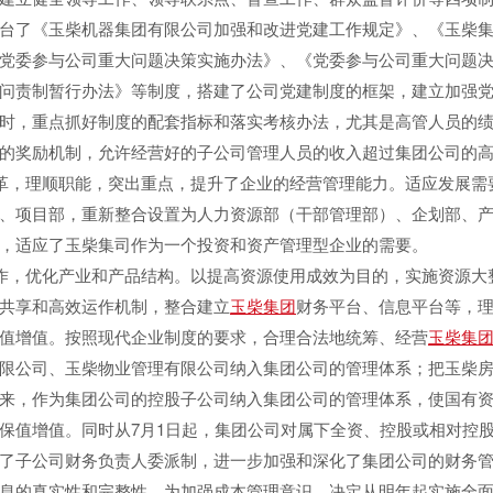
台了《玉柴机器集团有限公司加强和改进党建工作规定》、《玉柴
党委参与公司重大问题决策实施办法》、《党委参与公司重大问题
问责制暂行办法》等制度，搭建了公司党建制度的框架，建立加强
时，重点抓好制度的配套指标和落实考核办法，尤其是高管人员的
的奖励机制，允许经营好的子公司管理人员的收入超过集团公司的
，理顺职能，突出重点，提升了企业的经营管理能力。适应发展需
、项目部，重新整合设置为人力资源部（干部管理部）、企划部、
，适应了玉柴集司作为一个投资和资产管理型企业的需要。
，优化产业和产品结构。以提高资源使用成效为目的，实施资源大
共享和高效运作机制，整合建立
玉柴集团
财务平台、信息平台等，
值增值。按照现代企业制度的要求，合理合法地统筹、经营
玉柴集
限公司、玉柴物业管理有限公司纳入集团公司的管理体系；把玉柴
来，作为集团公司的控股子公司纳入集团公司的管理体系，使国有
保值增值。同时从7月1日起，集团公司对属下全资、控股或相对控股
了子公司财务负责人委派制，进一步加强和深化了集团公司的财务
息的真实性和完整性。为加强成本管理意识，决定从明年起实施全