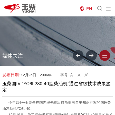
EN

媒体关注
发布日期:
12月25日，2006年
字号



玉柴国IV “YC6L280-40型柴油机”通过省级技术成果鉴
定
今年2月份玉柴是在国内率先推出排放拥有自主知识产权的国Ⅳ柴
油发动机YC6L-40。
12月19日，为了综合考察玉柴国Ⅳ柴油发动机YC6L-40项目的技术