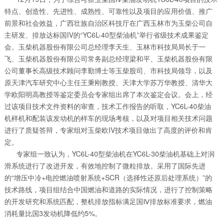
特点、创造性、先进性、成熟性、可靠性以及项目的应用价值、推广
前景和社会效益，广西壮族自治区科技厅在广西玉林市为玉柴公司自
主研发、排放达标国IV的“YC6L-40型柴油机”举行省级技术成果鉴定
会。玉柴机器股份有限公司总经理李天生、玉林市科技局局长于一
飞、玉柴机器股份有限公司常务副总经理梁和平、玉柴机器股份有限
公司董事长高级技术顾问李勤博士等玉柴股司、市科技局领导，以及
原天津汽车研究中心主任王秉刚教授、天津大学苏万华教授、清华大
学欧阳明高教授等鉴定委员会专家组出席了本次鉴定会议。会上，经
过该项目技术文件资料的审查，技术工作报告的听取，YC6L-40柴油
机样机和配装该发动机的样车的现场考核，以及对项目相关技术问题
进行了质疑答辩，专家组对玉柴欧IV技术项目做出了高度的评价和肯
定。
专家组一致认为，YC6L-40型柴油机在YC6L-30柴油机基础上对润
滑系统进行了改进开发，有效地控制了微粒排放。采用了国际先进
的“增压中冷+电控燃油喷射系统+SCR（选择性还原后处理系统）”的
技术路线，项目组结合中国燃油和道路的实际情况，进行了控制策略
的开发研究和系统匹配，整机排放指标满足国Ⅳ排放标准要求，燃油
消耗量比国3发动机降低约5%。