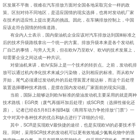
区发展不平衡，很难在汽车排放方面对全国各地采取完全一样的政
策。区别对待不同地区，是适应国情的现实选择，也将对发动机厂家
在技术的适应性上提出更高的挑战。因此，在车辆排放控制上，中国
应该走符合国情的特殊道路。
有业内人士表示，国内柴油机企业应该对汽车排放达到国Ⅲ标准之
后的技术升级路线拿出一个统一的方案。排放升级本来是各个发动机
厂自己的事情，与旁人无关，但在欧Ⅳ乃至欧Ⅴ、欧Ⅵ的技术发展上，
却需要企业之间达成一种共识。
对柴油机来讲，欧Ⅳ实际上是一个技术的转折点。之前，发动机排
放可以通过机内净化技术来减少污染物，达到相应的标准。而从欧Ⅳ
开始，尾气必须通过发动机外的后处理装置才能达标，而这个后处理
装置选择哪种技术路线，是摆在国内发动机厂家面前的现实问题。
当前，国际上能够达到欧Ⅳ标准的柴油发动机主要采用的就是两种
技术路线：EGR类（废气再循环加后处理）或SCR类（选择性催化还
原）。记者已经在5月8日本报B4版《商用车动力争抢排放“门票”》一
文中对其中各种技术的优点和缺点进行了详细的介绍。
其中，SCR是实现欧Ⅴ最快捷的途径，也是实现欧Ⅵ的必要技术手
段。同时，采用SCR技术的发动机可以更有效地减少氮氧化物中的强
致癌物一氧化氮，并且有明显的节能特点。但采用SCR技术，需要相