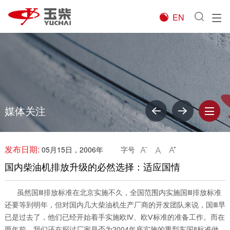
EN

媒体关注
发布日期:
05月15日，2006年
字号



国内柴油机排放升级的必然选择：适应国情
虽然国Ⅲ排放标准在北京实施不久，全国范围内实施国Ⅲ排放标准
还要等到明年，但对国内几大柴油机生产厂商的开发团队来说，国Ⅲ早
已是过去了，他们已经开始着手实施欧Ⅳ、欧Ⅴ标准的准备工作。而在
两年前，我们还在探讨厂家是否为2004年底实施的重型车国Ⅱ标准做