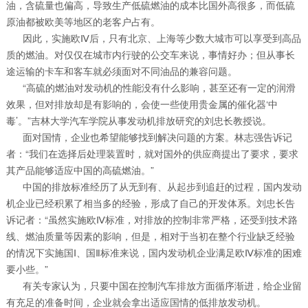
油，含硫量也偏高，导致生产低硫燃油的成本比国外高很多，而低硫
原油都被欧美等地区的老客户占有。
因此，实施欧Ⅳ后，只有北京、上海等少数大城市可以享受到高品
质的燃油。对仅仅在城市内行驶的公交车来说，事情好办；但从事长
途运输的卡车和客车就必须面对不同油品的兼容问题。
“高硫的燃油对发动机的性能没有什么影响，甚至还有一定的润滑
效果，但对排放却是有影响的，会使一些使用贵金属的催化器‘中
毒’。”吉林大学汽车学院从事发动机排放研究的刘忠长教授说。
面对国情，企业也希望能够找到解决问题的方案。林志强告诉记
者：“我们在选择后处理装置时，就对国外的供应商提出了要求，要求
其产品能够适应中国的高硫燃油。”
中国的排放标准经历了从无到有、从起步到追赶的过程，国内发动
机企业已经积累了相当多的经验，形成了自己的开发体系。刘忠长告
诉记者：“虽然实施欧Ⅳ标准，对排放的控制非常严格，还受到技术路
线、燃油质量等因素的影响，但是，相对于当初在整个行业缺乏经验
的情况下实施国Ⅰ、国Ⅱ标准来说，国内发动机企业满足欧Ⅳ标准的困难
要小些。”
有关专家认为，只要中国在控制汽车排放方面循序渐进，给企业留
有充足的准备时间，企业就会拿出适应国情的低排放发动机。