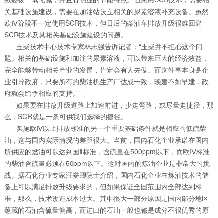
关基础设施建设，需要在加油站设立相关的尿素溶液补充设备。虽然
欧Ⅳ阶段不一定使用SCR技术，但日后的柴油车排放升级很难回避
SCR技术及其相关基础设施建设的问题。
玉柴技术中心技术专家林志强告诉记者：“玉柴并不担心这个问
题。相关的基础设施和加注的尿素溶液，可以带来巨大的经济效益，
完全能够带动相关产业的发展，肯定会有人去做。而这件事本身是企
业引导政府，只要所有的柴油机生产厂达成一致，晚建不如早建，政
府就会给予相应的支持。”
如果要在排放升级道路上加速前进，少走弯路，或尽量走捷径，那
么，SCR就是一条可供我们选择的捷径。
实施欧Ⅳ以上排放标准的另一个重要基础条件就是相应的低硫柴
油，这与国内实际情况的差距很大。当前，国内石化企业承诺在国内
所供应的燃油可以达到国Ⅱ标准，含硫量在500ppm以下，而欧Ⅳ标准
的柴油含硫量必须在50ppm以下。这对国内的炼油企业是非常大的挑
战。据石化行业专家汪燮卿院士介绍，国内石化企业在炼油技术的储
备上可以满足排放升级要求的，但如果保证全国范围内全部达到标
准，那么，技术改造成本过大。其中很大一部分原因是国内部分地区
蕴藏的石油含硫量偏高，而进口的石油一般也都是成分不很优秀的原