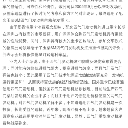
车的舒适性、可靠性和经济性。该公司从2005年9月份以来对发动机
及整车选型进行了长时间的考察和多方面的对比论证，最终选用了配
套玉柴6M四气门发动机的格尔发重卡。
由于受香港重卡消费观念影响，配套四气门发动机的进口重卡长期
在深圳占有较高的市场份额，用户深深体会到四气门发动机具有更优
越的性能优势。同时，深圳具有较大的重卡团购能力。参加交车仪式
的物流公司领导给予了玉柴6M四气门发动机及江淮重卡很高的评价，
并表示会后将很快批量订购这种车型。
业内人士介绍说，由于四气门发动机燃油喷嘴及燃烧室布置更合
理；同时能有效降低进排气阻力，提高进排气效率；而且气门及气门
弹簧也较小；因此采用了四气门技术能保证“燃油燃烧更充分，发动机
运行更柔和”，从而获得更优越的经济性和舒适性。国外重卡已经普遍
使用四气门发动机，但我国四气门发动机起步较晚，目前能生产四气
门柴油发动机的企业不多；而且由于用户习惯使用价格便宜的两气门
发动机，对四气门发动机了解不多，不知道选用四气门发动机是一次
投资、长期受益的选择。近年来，随着油价不断上涨，越来越多客户
愿意多花钱选用更省油的四气门发动机，显然，四气门重型发动机消
费热就要到来。