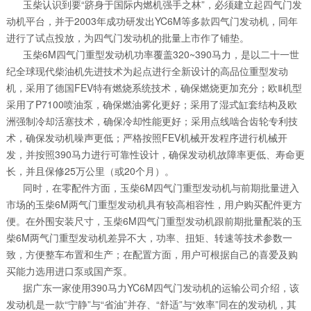
玉柴认识到要“跻身于国际内燃机强手之林”，必须建立起四气门发
动机平台，并于2003年成功研发出YC6M等多款四气门发动机，同年
进行了试点投放，为四气门发动机的批量上市作了铺垫。
玉柴6M四气门重型发动机功率覆盖320~390马力，是以二十一世
纪全球现代柴油机先进技术为起点进行全新设计的高品位重型发动
机，采用了德国FEV特有燃烧系统技术，确保燃烧更加充分；欧Ⅱ机型
采用了P7100喷油泵，确保燃油雾化更好；采用了湿式缸套结构及欧
洲强制冷却活塞技术，确保冷却性能更好；采用点线啮合齿轮专利技
术，确保发动机噪声更低；严格按照FEV机械开发程序进行机械开
发，并按照390马力进行可靠性设计，确保发动机故障率更低、寿命更
长，并且保修25万公里（或20个月）。
同时，在零配件方面，玉柴6M四气门重型发动机与前期批量进入
市场的玉柴6M两气门重型发动机具有较高相容性，用户购买配件更方
便。在外围安装尺寸，玉柴6M四气门重型发动机跟前期批量配装的玉
柴6M两气门重型发动机差异不大，功率、扭矩、转速等技术参数一
致，方便整车布置和生产；在配置方面，用户可根据自己的喜爱及购
买能力选用进口泵或国产泵。
据广东一家使用390马力YC6M四气门发动机的运输公司介绍，该
发动机是一款“宁静”与“省油”并存、“舒适”与“效率”同在的发动机，其