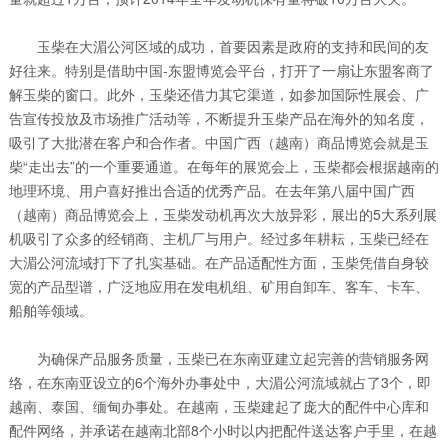
玉柴在大湄公河区域的成功，首要因素是政府的支持和民间的友
好往来。特别是借助中国-东盟博览会平台，打开了一扇让东盟客商了
解玉柴的窗口。此外，玉柴还借力其它渠道，如参加国际性展会、广
告宣传投放及市场推广活动等，不断提升玉柴产品在海外的知名度，
吸引了大批潜在客户和合作者。中国广西（越南）商品博览会就是玉
柴“走出去”的一个重要通道。在每年的展览会上，玉柴都会根据越南的
地理环境、用户喜好推出合适的优秀产品。在去年第八届中国广西
（越南）商品博览会上，玉柴发动机再次大放异彩，展出的5大系列展
机吸引了众多的经销商、主机厂与用户。经过多年耕耘，玉柴已经在
大湄公河流域打下了扎实基础。在产品适配性方面，玉柴凭借自身较
宽的产品型谱，广泛地应用在发电机组、矿用自卸车、客车、卡车、
船舶等领域。
为确保产品服务质量，玉柴已在东南亚建立起完善的营销服务网
络，在东南亚设立的6个海外办事处中，大湄公河流域就占了3个，即
越南、泰国、缅甸办事处。在越南，玉柴建起了庞大的配件中心库和
配件网络，并承诺在越南北部8个小时以内把配件送达客户手里，在越