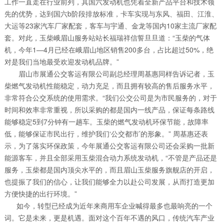
工作一直走在行业前列，其国六发动机也凭着全新产品平台和技术领
先的优势，达到国六b阶段排放标准，卡车实现与东风、福田、江淮、
大运等23家汽车厂家配套，客车与宇通、金龙等国内10家主流厂家配
套。对此，玉柴峨眉山服务站站长福瑞祥信誓旦旦道：“玉柴的气体
机，今年1—4月已经在峨眉山地区销售200多台，占比超过50%，绝
对是我们当地最受欢迎发动机品牌。”
眉山市展通公交客运有限公司副总经理周基惠同样告诉记者，玉
柴燃气发动机性能稳定，动力充足，而且拥有较高的售后服务水平，
非常符合公交系统的使用需求。“我们公交公司是为市民服务的，对于
时间和效率非常重视，所以采购的都是国内一线产品，保证每条路线
能够稳定5到7分钟有一趟车。玉柴的燃气发动机环保节能，故障率
低，能够保证市民出行，维护我们‘公交都市’的形象。” 周基惠还表
示，为了落实环保政策，今年展通公交客运有限公司还会采购一批新
能源客车，并且全部采用玉柴混合动力系统发动机，“不管是产品还是
服务，玉柴都是国内顶尖水平的，而且眉山玉柴服务旗舰店的开启，
也提振了我们的信心，让我们能够全力以赴公司发展，从而打造更加
方便快捷的出行环境。”
如今，转型已经成为近年来商用车企业喊得最多也最响亮的一个
词。它是未来，更是机遇。面对这个百年不遇的风口，传统汽车产业