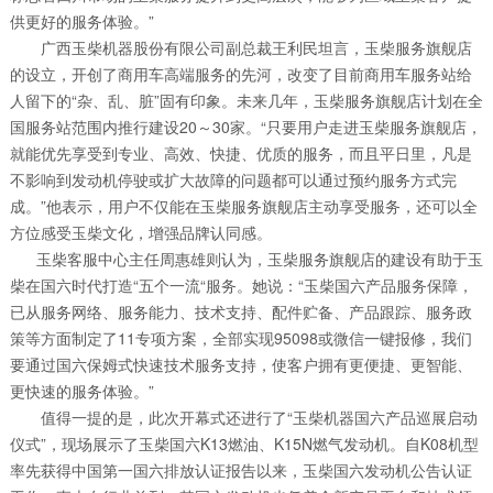
供更好的服务体验。”
广西玉柴机器股份有限公司副总裁王利民坦言，玉柴服务旗舰店
的设立，开创了商用车高端服务的先河，改变了目前商用车服务站给
人留下的“杂、乱、脏”固有印象。未来几年，玉柴服务旗舰店计划在全
国服务站范围内推行建设20～30家。“只要用户走进玉柴服务旗舰店，
就能优先享受到专业、高效、快捷、优质的服务，而且平日里，凡是
不影响到发动机停驶或扩大故障的问题都可以通过预约服务方式完
成。”他表示，用户不仅能在玉柴服务旗舰店主动享受服务，还可以全
方位感受玉柴文化，增强品牌认同感。
玉柴客服中心主任周惠雄则认为，玉柴服务旗舰店的建设有助于玉
柴在国六时代打造“五个一流“服务。她说：“玉柴国六产品服务保障，
已从服务网络、服务能力、技术支持、配件贮备、产品跟踪、服务政
策等方面制定了11专项方案，全部实现95098或微信一键报修，我们
要通过国六保姆式快速技术服务支持，使客户拥有更便捷、更智能、
更快速的服务体验。”
值得一提的是，此次开幕式还进行了“玉柴机器国六产品巡展启动
仪式”，现场展示了玉柴国六K13燃油、K15N燃气发动机。自K08机型
率先获得中国第一国六排放认证报告以来，玉柴国六发动机公告认证