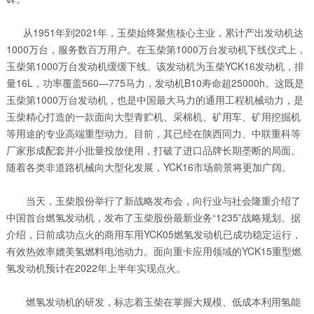
从1951年到2021年，玉柴始终聚焦核心主业，累计产出发动机达
1000万台，服务数百万用户。在玉柴第1000万台发动机下线仪式上，
玉柴第1000万台发动机缓缓下线。该发动机为玉柴YCK16发动机，排
量16L，功率覆盖560—775马力，发动机B10寿命超25000h。这既是
玉柴第1000万台发动机，也是中国最大马力的通用工程机械动力，是
玉柴精心打造的一款面向大型青贮机、采棉机、矿用车、矿用挖掘机
等用途的专业高端重型动力。目前，其已经在陕西同力、中联重科等
厂家形成配套并小批量投放使用，打破了进口品牌长期垄断的局面。
随着各类非道路机械向大型化发展，YCK16市场前景将更加广阔。
当天，玉柴股份举行了新战略发布会，向行业与社会隆重介绍了
中国首台燃氢发动机，发布了玉柴股份最新业务“1235”战略规划。据
介绍，日前成功点火的商用车用YCK05燃氢发动机已成功稳定运行，
有效热效率媲美氢燃料电池动力。面向重卡应用领域的YCK15重型燃
氢发动机预计在2022年上半年实现点火。
燃氢发动机的研发，标志着玉柴在掌握大规模、低成本利用氢能