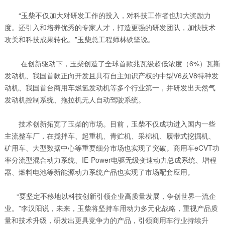
“玉柴不仅加大对研发工作的投入，对科技工作者也加大奖励力
度。还引入和培养优秀的专家人才，打造更强的研发团队，加快技术
攻关和科技成果转化。”玉柴总工程师林铁坚说。
在创新驱动下，玉柴创造了全球首款兆瓦级超低浓度（6%）瓦斯
发动机、我国首款正向开发且具有自主知识产权的中型V6及V8特种发
动机、我国首台商用车燃氢发动机等多个行业第一，并研发出天然气
发动机控制系统、拖拉机无人自动驾驶系统。
技术创新拓宽了玉柴的市场。目前，玉柴不仅成功进入国内一些
主流整车厂，在搅拌车、起重机、青贮机、采棉机、履带式挖掘机、
矿用车、大型数据中心等重要细分市场也实现了突破。商用车eCVT功
率分流型混合动力系统、IE-Power电驱无级变速动力总成系统、增程
器、燃料电池等新能源动力系统产品也实现了市场配套应用。
“要坚定不移地以科技创新引领企业高质量发展，争创世界一流企
业。”李汉阳说，未来，玉柴将坚持车用动力多元化战略，重视产品质
量和技术升级，研发出更具竞争力的产品，引领商用车行业持续升