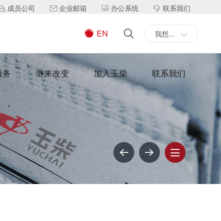
成员公司
企业邮箱
办公系统
联系我们
EN
我想...
服务
带来改变
加入玉柴
联系我们