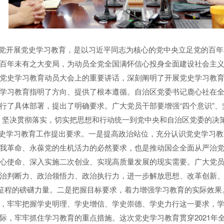
开展党史学习教育，是以习近平同志为核心的党中央立足党的百年
百年未有之大变局，为动员全党全国满怀信心投身全面建设社会主
党史学习教育动员大会上的重要讲话，深刻阐明了开展党史学习教
学习教育指明了方向、提供了根本遵循。自治区党委书记鹿心社在
行了具体部署，提出了明确要求。广大党员干部要增强“四个意识”、坚
会，坚决贯彻落实，切实把思想和行动统一到党中央和自治区党委的
学习教育工作提出要求。一是提高政治站位，充分认识党史学习教
我革命、永葆党的生机活力的必然要求，也是推动国企全面从严治
心使命、深入实施二次创业、实现高质量发展的现实需要。广大党
治判断力、政治领悟力、政治执行力，进一步解放思想、改革创新
新征程的磅礴力量。二是把握目标要求，着力增强学习教育的实际效
，牢牢把握学史明理、学史增信、学史崇德、学史力行这一要求，
际，牢牢抓住学习教育的重点措施。这次党史学习教育贯穿2021年