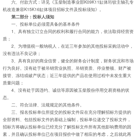
六、付款方式：详见《玉柴制造事业部K09K11缸体珩铰主轴孔专
机改造兼容K15K16缸体项目招标文件及投标须知》。
第二部分：投标人须知
一、投标单位必须需具备的基本条件
1、具有独立订立合同的权利和履行合同的能力，依法取得经营资
质；
2、为增值税一般纳税人，在近三年参加的其他投标采购活动中，
没有违法不良记录；
3、具有良好的商业信誉，健全的财务会计制度，财务状况和市场
行为良好。没有处于被吊销营业执照、吊销资质、停业整顿、财产被
接管、冻结或破产状态；近三年提供的产品在使用过程中未发生重大
质量问题；
4、没有处于因违约、诚信等原因被玉柴股份停用交易资格的状
态。
二、符合法律、法规规定的其他条件。
三、报名投标单位所提交的投标文件应在充分理解招标方提供的
全部资料、包括投标文件的基础上编制，投标单位递交了投标文件，
招标方将确认投标单位已经充分了解投标文件所有其他影响费用的因
素，并且确认投标单位已在项目报价中做了相应的考虑，之后就此再