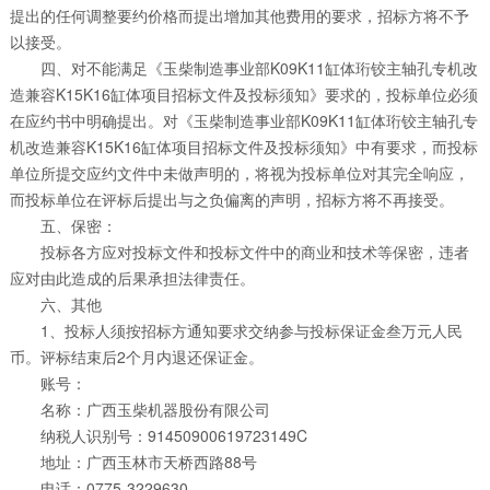
提出的任何调整要约价格而提出增加其他费用的要求，招标方将不予
以接受。
四、对不能满足《玉柴制造事业部K09K11缸体珩铰主轴孔专机改
造兼容K15K16缸体项目招标文件及投标须知》要求的，投标单位必须
在应约书中明确提出。对《玉柴制造事业部K09K11缸体珩铰主轴孔专
机改造兼容K15K16缸体项目招标文件及投标须知》中有要求，而投标
单位所提交应约文件中未做声明的，将视为投标单位对其完全响应，
而投标单位在评标后提出与之负偏离的声明，招标方将不再接受。
五、保密：
投标各方应对投标文件和投标文件中的商业和技术等保密，违者
应对由此造成的后果承担法律责任。
六、其他
1、投标人须按招标方通知要求交纳参与投标保证金叁万元人民
币。评标结束后2个月内退还保证金。
账号：
名称：广西玉柴机器股份有限公司
纳税人识别号：91450900619723149C
地址：广西玉林市天桥西路88号
电话：0775-3229630