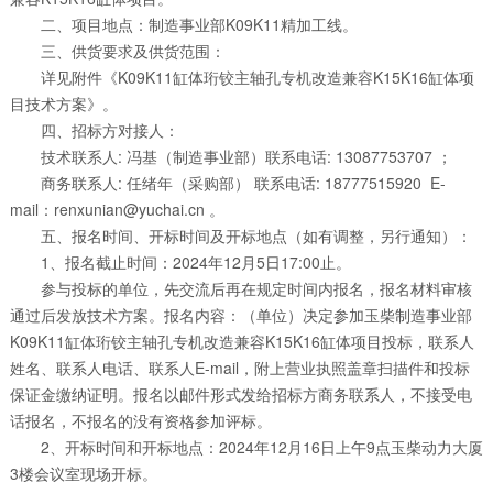
二、项目地点：制造事业部K09K11精加工线。
三、供货要求及供货范围：
详见附件《K09K11缸体珩铰主轴孔专机改造兼容K15K16缸体项
目技术方案》。
四、招标方对接人：
技术联系人: 冯基（制造事业部）联系电话: 13087753707 ；
商务联系人: 任绪年（采购部） 联系电话: 18777515920 E-
mail：renxunian@yuchai.cn 。
五、报名时间、开标时间及开标地点（如有调整，另行通知）：
1、报名截止时间：2024年12月5日17:00止。
参与投标的单位，先交流后再在规定时间内报名，报名材料审核
通过后发放技术方案。报名内容：（单位）决定参加玉柴制造事业部
K09K11缸体珩铰主轴孔专机改造兼容K15K16缸体项目投标，联系人
姓名、联系人电话、联系人E-mail，附上营业执照盖章扫描件和投标
保证金缴纳证明。报名以邮件形式发给招标方商务联系人，不接受电
话报名，不报名的没有资格参加评标。
2、开标时间和开标地点：2024年12月16日上午9点玉柴动力大厦
3楼会议室现场开标。