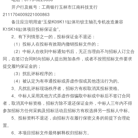
开户行及账号：工商银行玉林市江南科技支行
2111704009221000863
备注应注明用途“玉柴K09K11缸体珩铰主轴孔专机改造兼容
K15K16缸体项目投标保证金”。
2、有下列情形之一的，投标保证金不退还：
（1）投标人在投标有效期内撤销投标文件的；
（2）中标人在收到中标通知书后，无正当理由不与招标人订立合
同，在签订合同时向招标人提出附加条件，或者不按照招标文件要求
提交履约保证金的；
（3）扰乱评标程序的；
（4）被认定为有串通投标或弄虚作假或其他违法行为的。
3、凡扰乱评标现场秩序者，招标方有权取消其投标资格。
4、中标人采用其他方式弄虚作假骗取中标或中标后不签订合同
者，取消其中标资格，招标方除不退还保证金外，中标人三年内不得
参加招标方任何采购及招标活动且招标方有权选择另一投标人中标。
5、投标资料不退还，由招标方在履行保密义务的前提下合理处
置。
6、本项目招标文件最终解释权归招标方。