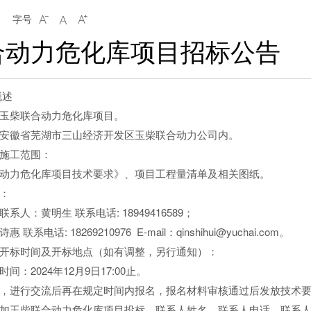
字号



合动力危化库项目招标公告
概述
柴联合动力危化库项目。
徽省芜湖市三山经济开发区玉柴联合动力公司内。
施工范围：
力危化库项目技术要求》、项目工程量清单及相关图纸。
：
：黄明生 联系电话: 18949416589；
话: 18269210976 E-mail：qinshihui@yuchai.com。
标时间及开标地点（如有调整，另行通知）：
2024年12月9日17:00止。
进行交流后再在规定时间内报名，报名材料审核通过后发放技术要
加玉柴联合动力危化库项目投标，联系人姓名、联系人电话、联系人E-