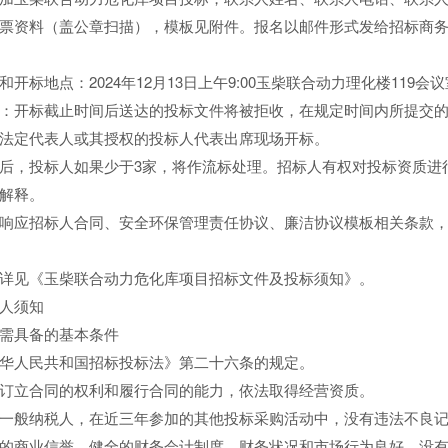
票资料（盖公章扫描），模板见附件。报名以邮件形式发给招标商
地点：2024年12月13日上午9:00玉柴联合动力理化楼119会
开标截止时间后送达的投标文件将被拒收，在规定时间内所提交的
法定代表人或其授权的投标人代表出席现场开标。
，投标人如果少于3家，将作流标处理。招标人有权对投标资质进
解释。
应招标人合同、安全环保管理责任协议、廉洁协议模板相关条款，
见《玉柴联合动力危化库项目招标文件及投标须知》。
人须知
具备的基本条件
人民共和国招标投标法》第二十六条的规定。
立合同的权利和履行合同的能力，依法取得经营资质。
般纳税人，在近三年参加的其他投标采购活动中，没有违法不良记
商业信誉，健全的财务会计制度，财务状况和市场行为良好。没有