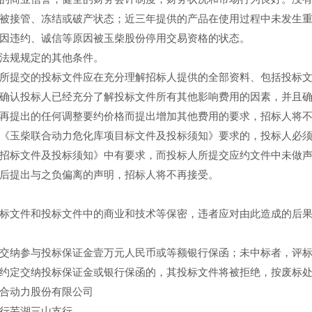
被接管、冻结或破产状态；近三年提供的产品在使用过程中未发生
违约、诚信等原因被玉柴股份停用交易资格的状态。
规规定的其他条件。
提交的投标文件应在充分理解招标人提供的全部资料、包括投标文
确认投标人已经充分了解投标文件所有其他影响费用的因素，并且
再提出的任何调整要约价格而提出增加其他费用的要求，招标人将
玉柴联合动力危化库项目标文件及投标须知》要求的，投标人必须
招标文件及投标须知》中有要求，而投标人所提交应约文件中未做
后提出与之负偏离的声明，招标人将不再接受。
文件和投标文件中的商业和技术等保密，违者应对由此造成的后果
纳参与投标保证金壹万元人民币或等额银行保函；未中标者，评标
约定交纳投标保证金或银行保函的，其投标文件将被拒绝，按废标
动力股份有限公司
行芜湖三山支行