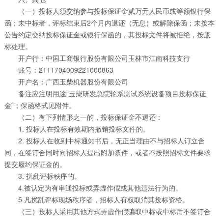
（一）投标人须交纳参与投标保证金贰万元人民币或等额银行保
函；未中标者，评标结束后2个月内退还（无息）或解除保函；未按本
公告约定交纳投标保证金或银行保函的，其投标文件将被拒绝，按废
标处理。
开户行：中国工商银行股份有限公司玉林市江南科技支行
账号：2111704009221000863
开户名：广西玉柴机器股份有限公司
备注应注明用途“玉柴研发总院轮系测试系统设备项目投标保证
金”；保函格式见附件。
（二）有下列情形之一的，投标保证金不退还：
1. 投标人在投标有效期内撤销投标文件的。
2. 投标人在收到中标通知书后，无正当理由不与招标人订立合
同，在签订合同时向招标人提出附加条件，或者不按照招标文件要求
提交履约保证金的。
3. 扰乱评标秩序的。
4.被认定为有串通投标或弄虚作假或其他违法行为的。
5.凡扰乱评标现场秩序者，招标人有权取消其投标资格。
（三）投标人采用其他方式弄虚作假骗取中标或中标后不签订合