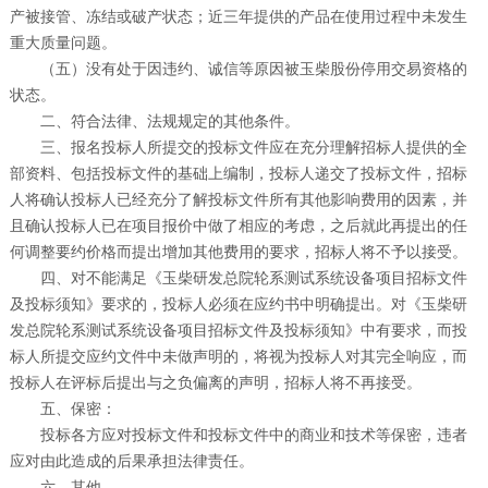
产被接管、冻结或破产状态；近三年提供的产品在使用过程中未发生
重大质量问题。
（五）没有处于因违约、诚信等原因被玉柴股份停用交易资格的
状态。
二、符合法律、法规规定的其他条件。
三、报名投标人所提交的投标文件应在充分理解招标人提供的全
部资料、包括投标文件的基础上编制，投标人递交了投标文件，招标
人将确认投标人已经充分了解投标文件所有其他影响费用的因素，并
且确认投标人已在项目报价中做了相应的考虑，之后就此再提出的任
何调整要约价格而提出增加其他费用的要求，招标人将不予以接受。
四、对不能满足《玉柴研发总院轮系测试系统设备项目招标文件
及投标须知》要求的，投标人必须在应约书中明确提出。对《玉柴研
发总院轮系测试系统设备项目招标文件及投标须知》中有要求，而投
标人所提交应约文件中未做声明的，将视为投标人对其完全响应，而
投标人在评标后提出与之负偏离的声明，招标人将不再接受。
五、保密：
投标各方应对投标文件和投标文件中的商业和技术等保密，违者
应对由此造成的后果承担法律责任。
六、其他