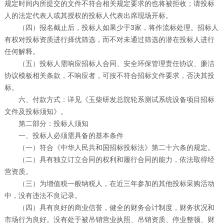
规定时间内所提交的文件不符合相关规定要求的也将被拒收；请投标
人的法定代表人或其授权的投标人代表出席现场开标。
（四）报名截止后，投标人如果少于3家，将作流标处理。招标人
有权对投标资质进行择优筛选，而不对未通过筛选的潜在投标人进行
任何解释。
（五）投标人需响应招标人合同、安全环保管理责任协议、廉洁
协议模板相关条款，不响应者，可按不符合招标文件要求，否决其投
标。
六、付款方式：详见《玉柴研发总院轮系测试系统设备项目招标
文件及投标须知》。
第二部分：投标人须知
一、投标人必须需具备的基本条件
（一）符合《中华人民共和国招标投标法》第二十六条的规定。
（二）具有独立订立合同的权利和履行合同的能力，依法取得经
营资质。
（三）为增值税一般纳税人，在近三年参加的其他投标采购活动
中，没有违法不良记录。
（四）具有良好的商业信誉，健全的财务会计制度，财务状况和
市场行为良好。没有处于被吊销营业执照、吊销资质、停业整顿、财