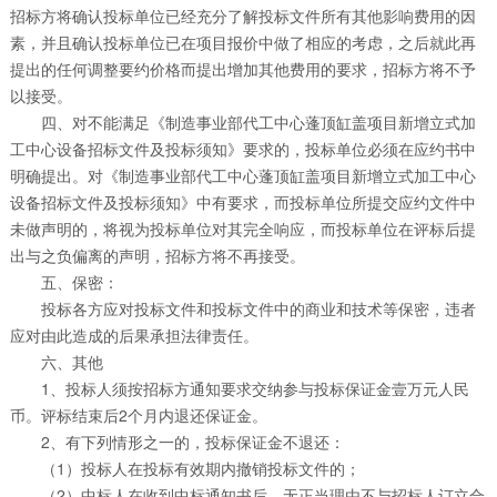
招标方将确认投标单位已经充分了解投标文件所有其他影响费用的因
素，并且确认投标单位已在项目报价中做了相应的考虑，之后就此再
提出的任何调整要约价格而提出增加其他费用的要求，招标方将不予
以接受。
四、对不能满足《制造事业部代工中心蓬顶缸盖项目新增立式加
工中心设备招标文件及投标须知》要求的，投标单位必须在应约书中
明确提出。对《制造事业部代工中心蓬顶缸盖项目新增立式加工中心
设备招标文件及投标须知》中有要求，而投标单位所提交应约文件中
未做声明的，将视为投标单位对其完全响应，而投标单位在评标后提
出与之负偏离的声明，招标方将不再接受。
五、保密：
投标各方应对投标文件和投标文件中的商业和技术等保密，违者
应对由此造成的后果承担法律责任。
六、其他
1、投标人须按招标方通知要求交纳参与投标保证金壹万元人民
币。评标结束后2个月内退还保证金。
2、有下列情形之一的，投标保证金不退还：
（1）投标人在投标有效期内撤销投标文件的；
（2）中标人在收到中标通知书后，无正当理由不与招标人订立合