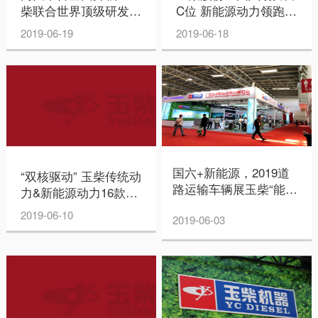
柴联合世界顶级研发中
C位 新能源动力领跑行
心共同研制国六发动机
业
2019-06-19
2019-06-18
国六+新能源，2019道
“双核驱动” 玉柴传统动
路运输车辆展玉柴“能
力&新能源动力16款产
量”大爆发
品亮相道路运输展
2019-06-10
2019-06-03