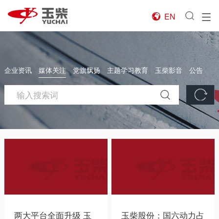
EN

企业资讯
媒体关注
党旗飘扬
主题学习教育
玉柴影音
公告
两大平台全面升级 玉
玉柴股份：国六动力占