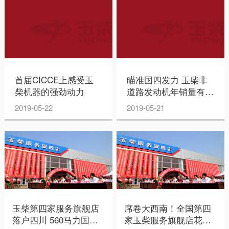
首届CICCE上感受玉
瞄准国四发力 玉柴非
柴机器的强劲动力
道路发动机年销量有望
突破10万台
2019-05-22
2019-05-21
玉柴第四家服务旗舰店
席卷大西南！全国第四
落户四川 560马力国六
家玉柴服务旗舰店花落