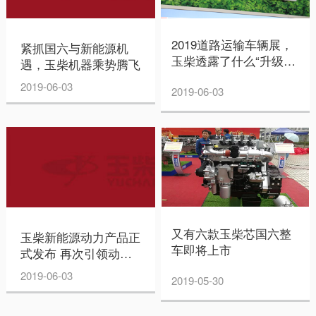
2019道路运输车辆展，
紧抓国六与新能源机
玉柴透露了什么“升级攻
遇，玉柴机器乘势腾飞
略”？
2019-06-03
2019-06-03
又有六款玉柴芯国六整
玉柴新能源动力产品正
车即将上市
式发布 再次引领动力
技术发展
2019-06-03
2019-05-30